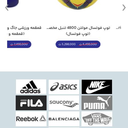
جام جهانی 2026 Trionda مشابه اورجینال
توپ فوتسال مولتن 4800 تنبل مخصوص سالن
(توپ فوتسال)
(قمقمه و فلاسک)
5,298,000 ت
1,798,000 ت
6,498,000 ت
2,498,000 ت