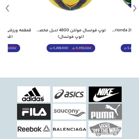
جام جهانی 2026 Trionda مشابه اورجینال
توپ فوتسال مولتن 4800 تنبل مخصوص سالن
(توپ فوتسال)
(قمقمه و فلاسک)
5,298,000 ت
1,798,000 ت
6,498,000 ت
2,498,000 ت