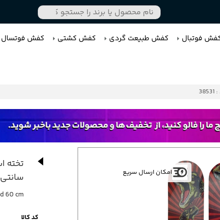
فش فوتبال
کفش طبیعت گردی
کفش کشتی
کفش فوتسال
3853
امکان ارسال سریع
سانتی
rd 60 cm
کد کالا