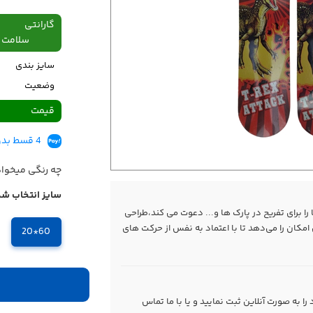
گارانتی
سلامت فیزیکی،48
سایز بندی
وضعیت
قیمت
4 قسط بدون کارمزد، ماهانه 499,500 تومان
چه رنگی میخوا
سایز انتخاب شد
ا برای تفریح در پارک ها و... دعوت می کند،طراحی
ان را می‌دهد تا با اعتماد به نفس از حرکت های
60*20
 به صورت آنلاین ثبت نمایید و یا با ما
تماس