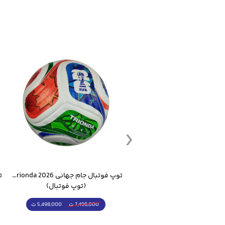
توپ فوتبال جام جهانی 2026 Trionda مشابه اورجینال
توپ فوتسال مولتن 4800 تنبل مخصوص سالن
(توپ فوتبال)
(توپ فوتسال)
5,498,000 ت
5,298,000 ت
7,498,000 ت
6,498,000 ت