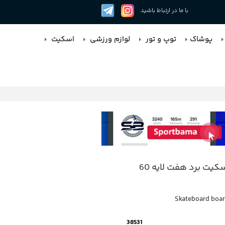
با ما در ارتباط باشید
پوشاک
توپ و تور
لوازم ورزشی
اسکیت
تخته اسکیت برد هفت لایه 60
Skateboard boa
38531