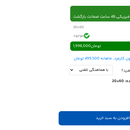
 ساعت ضمانت بازگشت
60*20
موجود
تومان
1,998,000
هید؟
ه:
60*20