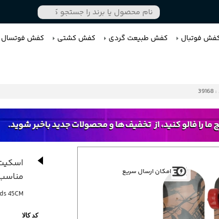
فش فوتبال
کفش طبیعت گردی
کفش کشتی
کفش فوتسال
3916
امکان ارسال سریع
مناسب
ids 45CM
کد کالا