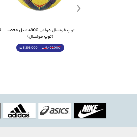
توپ فوتبال جام جهانی 2026 Trionda مشابه اورجینال
توپ فوتسال مولتن 4800 تنبل مخصوص سالن
(توپ فوتبال)
(توپ فوتسال)
5,498,000 ت
5,298,000 ت
7,498,000 ت
6,498,000 ت