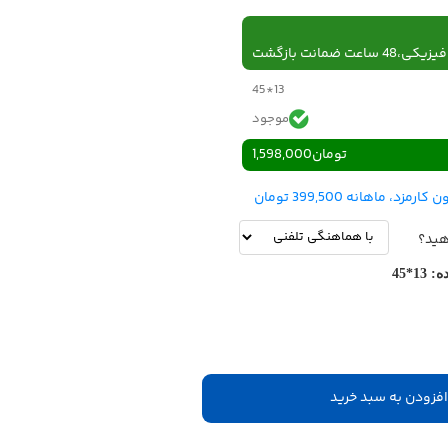
 ساعت ضمانت بازگشت
13*45
موجود
تومان
1,598,000
هید؟
ه:
13*45