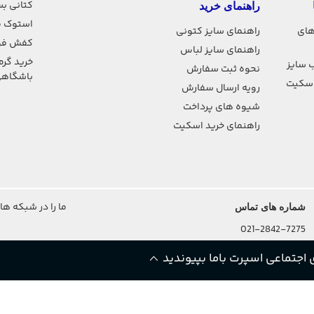
کتانی بس
راهنمای خرید
استوک ف
های
راهنمای سایز کتونی
کفش فو
راهنمای سایز لباس
خرید گرم
 سایز
نحوه ثبت سفارش
باشگاه
اسکیت
رویه ارسال سفارش
شیوه های پرداخت
راهنمای خرید اسکیت
ما را در شبکه ها
شماره های تماس
021-2842-7275
اجتماعی اسپرت باما بپیوندید