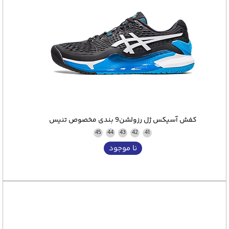
کفش آسیکس ژل رزولشن9 بندی مخصوص تنیس
45
44
43
42
41
نا موجود