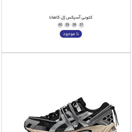
کتونی آسیکس ژل کاهانا
40
39
38
37
نا موجود