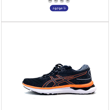
44
43
42
41
نا موجود