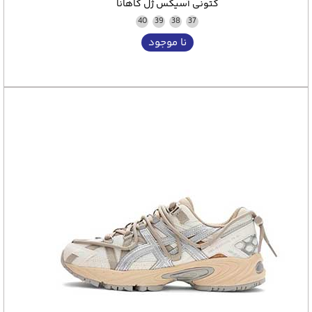
کتونی آسیکس ژل کاهانا
کنید، پس همچنان با ما همراه باشید.
40
39
38
37
نا موجود