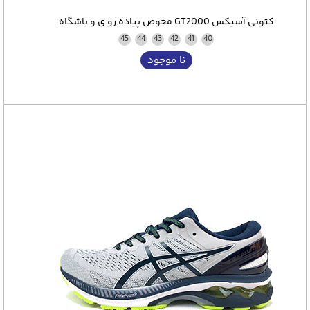
کتونی آسیکس GT2000 مخوص پیاده رو ی و باشگاه
45
44
43
42
41
40
نا موجود