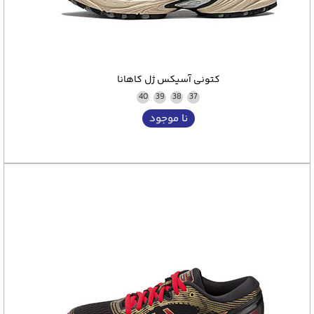
کتونی آسیکس ژل کاهانا
40
39
38
37
نا موجود