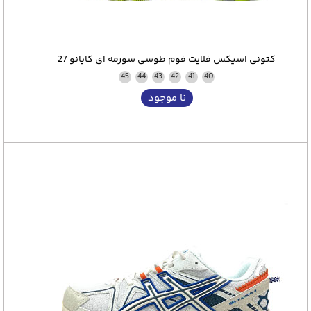
کتونی اسیکس فلایت فوم طوسی سورمه ای کایانو 27
45
44
43
42
41
40
نا موجود