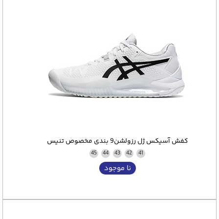
کفش آسیکس ژل رزولشن9 بندی مخصوص تنیس
45
44
43
42
41
نا موجود