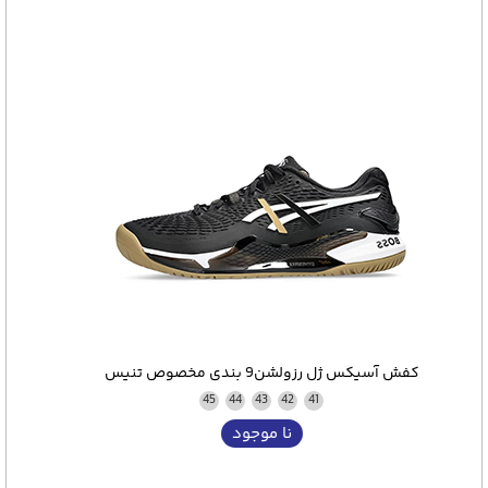
کفش آسیکس ژل رزولشن9 بندی مخصوص تنیس
45
44
43
42
41
نا موجود