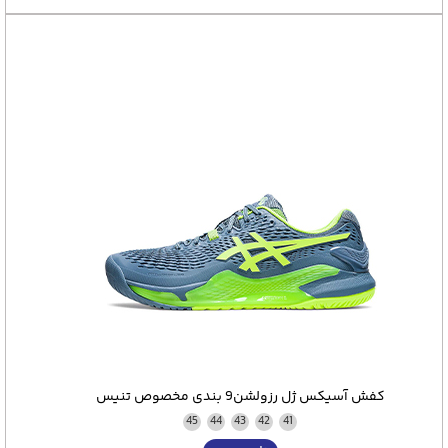
کفش آسیکس ژل رزولشن9 بندی مخصوص تنیس
45
44
43
42
41