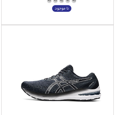
45
43
42
41
40
نا موجود