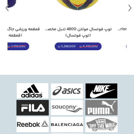
جام جهانی 2026 Trionda مشابه اورجینال
توپ فوتسال مولتن 4800 تنبل مخصوص سالن
(توپ فوتسال)
(قمقمه و فلاسک)
5,298,000 ت
1,798,000 ت
6,498,000 ت
2,498,000 ت