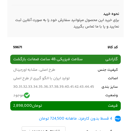
نحوه خرید
برای خرید این محصول میتوانید سفارش خود را به صورت آنلاین ثبت
نمایید و یا با ما
تماس
بگیرید
کد کالا
59671
گارانتی
سلامت فیزیکی،48 ساعت ضمانت بازگشت
کیفیت جنس
طرح اصلی، مشابه اورجینال
اصالت
تولید ایران با الگو گیری از طرح اصلی
سایز بندی
30،31،32،33،34،35،36،37،38،39،40،41،42،43،44،45
وضعیت
موجود
قیمت
تومان
2,898,000
4 قسط بدون کارمزد، ماهانه 724,500 تومان