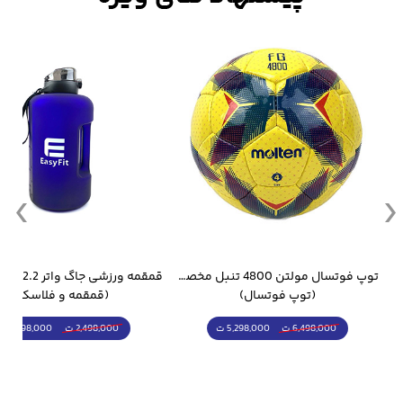
استوک‌های مقاوم، ثبات و چسبندگی عالی را در هنگام
دویدن تضمین می‌کند. رویه سبک و تهویه‌دار، راحتی پا را
در طول بازی حفظ کرده و عملکردی خوبی ارائه می‌دهد.
جام جهانی 2026 Trionda مشابه اورجینال
توپ فوتسال مولتن 4800 تنبل مخصوص سالن
(توپ فوتسال)
(قمقمه و فلاسک)
5,298,000 ت
1,798,000 ت
6,498,000 ت
2,498,000 ت