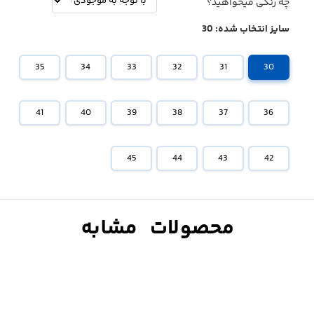
چه رنگی میخواهید؟
سایز انتخاب شده:
30
35
34
33
32
31
30
41
40
39
38
37
36
45
44
43
42