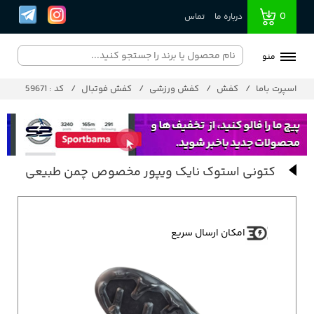
0
درباره ما
تماس
منو
اسپرت باما
کفش
کفش ورزشی
کفش فوتبال
کد : 59671
کتونی استوک نایک ویپور مخصوص چمن طبیعی
امکان ارسال سریع