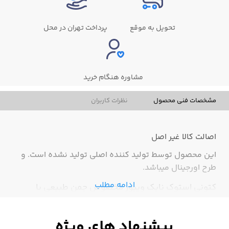
تحویل به موقع
پرداخت تهران در محل
مشاوره هنگام خرید
مشخصات فنی محصول
نظرات کاربران
اصالت کالا
غیر اصل
این محصول توسط تولید کننده اصلی تولید نشده است. و
طرح اورجینال میباشد.
ادامه مطلب
کتونی استوک نایک ویپور مخصوص چمن طبیعی با
فناوری مدرن طراحی شده تا حداکثر سرعت، تعادل و
کنترل توپ را فراهم کند. زیره‌ی مخصوص چمن طبیعی با