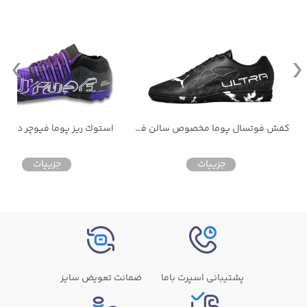
کفش فوتسال پوما مخصوص سالن فوتسال
استوك ريز پوما فيوچر دو من
جزییات
جزییات
پشتیبانی اسپرت باما
ضمانت تعویض سایز