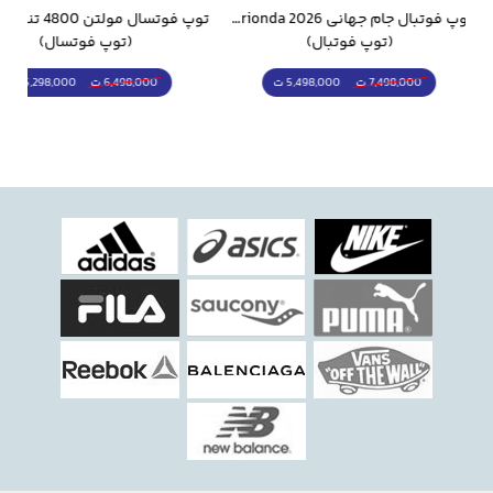
باشه
جام جهانی 2026 Trionda مشابه اورجینال
توپ فوتسال مولتن 4800 تنبل مخصوص سالن
(توپ فوتسال)
(قمقمه و فلاسک)
توضیحات
5,298,000 ت
1,798,000 ت
6,498,000 ت
2,498,000 ت
مدل: استوك ريز
f50
رويه
چرم
صنعتي
درجه
يك
چاپ
طرح
جديد
برجسته
طلقي
زيره
لاستيك
چيريكي
قالب
وارداتي
با
استر
پارچه
اي
ابر
بسيار
نرم
براي
راحتي
پا
تمام
دور
دوخت
فابريك
كارخانه