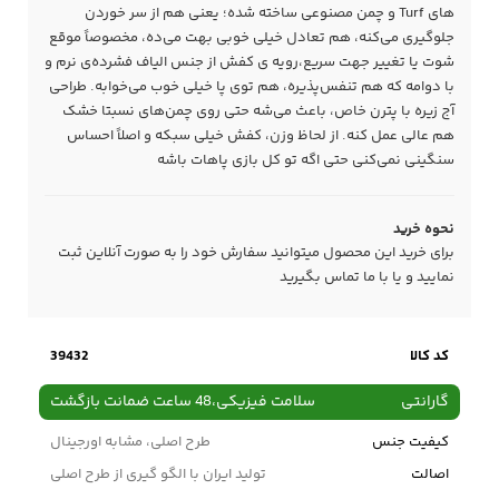
های Turf و چمن مصنوعی ساخته شده؛ یعنی هم از سر خوردن
جلوگیری می‌کنه، هم تعادل خیلی خوبی بهت می‌ده، مخصوصاً موقع
شوت یا تغییر جهت سریع،رویه‌ ی کفش از جنس الیاف فشرده‌ی نرم و
با دوامه که هم تنفس‌پذیره، هم توی پا خیلی خوب می‌خوابه. طراحی
آج زیره با پترن خاص، باعث می‌شه حتی روی چمن‌های نسبتا خشک
هم عالی عمل کنه. از لحاظ وزن، کفش خیلی سبکه و اصلاً احساس
سنگینی نمی‌کنی حتی اگه تو کل بازی پاهات باشه
نحوه خرید
برای خرید این محصول میتوانید سفارش خود را به صورت آنلاین ثبت
نمایید و یا با ما
تماس
بگیرید
کد کالا
39432
گارانتی
سلامت فیزیکی،48 ساعت ضمانت بازگشت
کیفیت جنس
طرح اصلی، مشابه اورجینال
اصالت
تولید ایران با الگو گیری از طرح اصلی