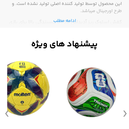
این محصول توسط تولید کننده اصلی تولید نشده است. و
طرح اورجینال میباشد.
ادامه مطلب
کفش استوک ریز آدیداس F50 با چسبندگی بالا برای بازی
روی چمن مصنوعی هست، این مدل از سری F50 یه
انتخاب عالیه. طراحی کفش کاملاً به‌ روز و حرفه‌ ایه، با
استوک‌های ریز و متراکم که مخصوص زمین‌ های Turf و
چمن مصنوعی ساخته شده؛ یعنی هم از سر خوردن
جلوگیری می‌کنه، هم تعادل خیلی خوبی بهت می‌ده،
مخصوصاً موقع شوت یا تغییر جهت سریع،رویه‌ ی کفش از
جنس الیاف فشرده‌ی نرم و با دوامه که هم تنفس‌پذیره،
هم توی پا خیلی خوب می‌خوابه. طراحی آج زیره با پترن
خاص، باعث می‌شه حتی روی چمن‌های نسبتا خشک هم
عالی عمل کنه. از لحاظ وزن، کفش خیلی سبکه و اصلاً
احساس سنگینی نمی‌کنی حتی اگه تو کل بازی پاهات