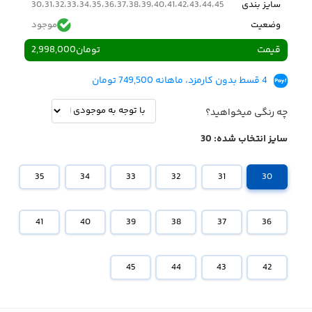
سایز بندی
30،31،32،33،34،35،36،37،38،39،40،41،42،43،44،45
وضعیت
موجود
قیمت
تومان
2,998,000
4 قسط بدون کارمزد، ماهانه 749,500 تومان
چه رنگی میخواهید؟
سایز انتخاب شده:
30
35
34
33
32
31
30
41
40
39
38
37
36
45
44
43
42