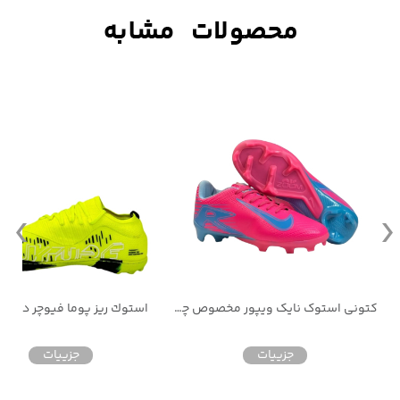
کتونی استوک نایک ویپور مخصوص چمن طبیعی
استوك ريز پوما فيوچر دو منظوره
کفش استوک ریز اقتصادی رو
جزییات
جزییات