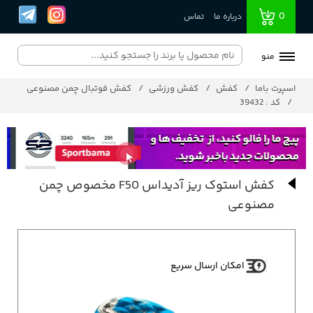
0
درباره ما
تماس
منو
اسپرت باما
کفش
کفش ورزشی
کفش فوتبال چمن مصنوعی
کد : 39432
کفش استوک ریز آدیداس F50 مخصوص چمن
مصنوعی
امکان ارسال سریع