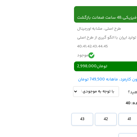
 ساعت ضمانت بازگشت
طرح اصلی، مشابه اورجینال
تولید ایران با الگو گیری از طرح اصلی
40،41،42،43،44،45
موجود
تومان
2,998,000
هید؟
ه:
40
43
42
41