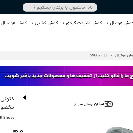
فش فوتبال
کفش طبیعت گردی
کفش کشتی
کفش فوتسال
ش فوتبال
کد : 59602
کتونی 
امکان ارسال سریع
مخصوص
ll Shoes
کد کالا