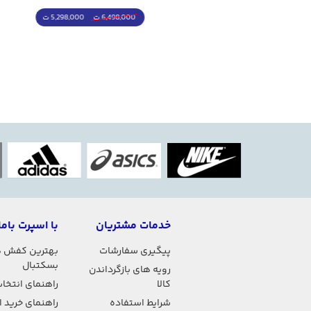
5,498,000 ت
5,298,000 ت
7,498,000 ت
6,498,000 ت
خدمات مشتریان
با اسپرت باما
پیگیری سفارشات
بهترین کفش 
بسکتبال
رویه های بازگرداندن
کالا
راهنمای انتخاب
شرایط استفاده
راهنمای خرید 