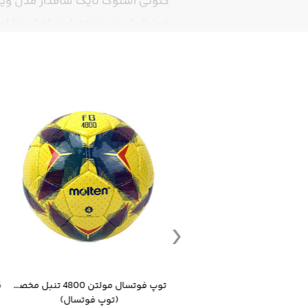
کتونی استوک نایک ساقدار مدل ویپ
فوتبال است. زیره‌ی این کفش دارا
ساقدار کفش نیز از مچ پا به‌خوبی پش
ارگونومیک و بندهای محکم، حس آزا
توپ فوتبال جام جهانی 2026 Trionda مشابه اورجینال
توپ فوتسال مولتن 4800 تنبل مخصوص سالن
(توپ فوتبال)
(توپ فوتسال)