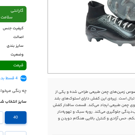
گارانتی
سلامت فیزیکی،48
کیفیت جنس
اصالت
سایز بندی
وضعیت
قیمت
4 قسط بدون کارمزد، ماهانه 749,500 تومان
چه رنگی میخوا
صوص زمین‌های چمن طبیعی طراحی شده و یکی از
تبال است. زیره‌ی این کفش دارای استوک‌های بلند
سایز انتخاب شد
وی چمن طبیعی ایجاد می‌کند. قسمت ساقدار کفش
یب‌دیدگی جلوگیری می‌کند. رویه سبک و تهویه‌دار
40
حکم، حس آزادی و کنترل بالایی هنگام دویدن و