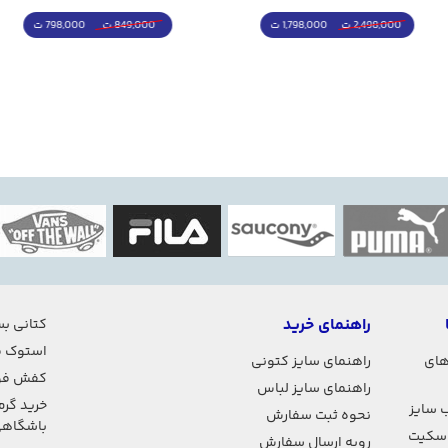
1,798,000 ت
798,000 ت
2,498,000 ت
849,000 ت
راهنمای خرید
کتانی بس
استوک ف
های
راهنمای سایز کتونی
کفش فو
راهنمای سایز لباس
خرید گرم
 سایز
نحوه ثبت سفارش
باشگاه
اسکیت
رویه ارسال سفارش