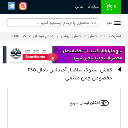
0
درباره ما
تماس
منو
اسپرت باما
کفش
کفش ورزشی
کفش فوتبال
کد : 59811
کفش استوک ساقدار آدیداس یامال F50
مخصوص چمن طبیعی
امکان ارسال سریع