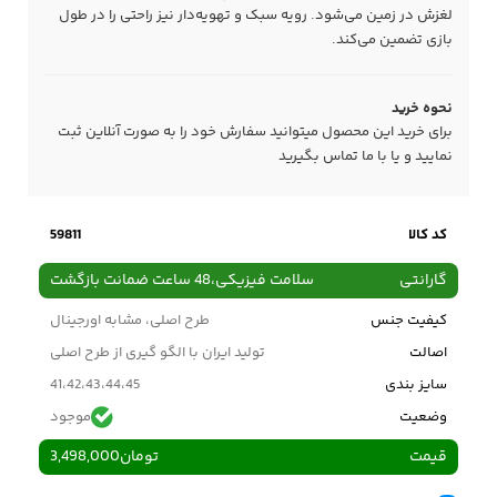
لغزش در زمین می‌شود. رویه سبک و تهویه‌دار نیز راحتی را در طول
بازی تضمین می‌کند.
نحوه خرید
برای خرید این محصول میتوانید سفارش خود را به صورت آنلاین ثبت
نمایید و یا با ما
تماس
بگیرید
کد کالا
59811
گارانتی
سلامت فیزیکی،48 ساعت ضمانت بازگشت
کیفیت جنس
طرح اصلی، مشابه اورجینال
اصالت
تولید ایران با الگو گیری از طرح اصلی
سایز بندی
41،42،43،44،45
وضعیت
موجود
قیمت
تومان
3,498,000