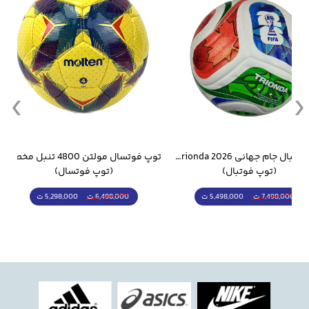
راحتی را در طول بازی تضمین می‌کند.
جام جهانی 2026 Trionda مشابه اورجینال
توپ فوتسال مولتن 4800 تنبل مخصوص سالن
(توپ فوتسال)
(قمقمه و فلاسک)
5,298,000 ت
1,798,000 ت
6,498,000 ت
2,498,000 ت