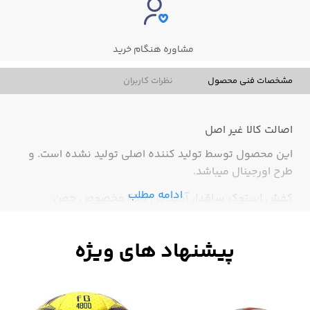
مشاوره هنگام خرید
مشخصات فنی محصول
نظرات کاربران
اصالت کالا
غیر اصل
این محصول توسط تولید کننده اصلی تولید نشده است. و
طرح اورجینال میباشد.
ادامه مطلب
کفش استوک ساقدار آدیداس F50 مخصوص چمن
طبیعی با طراحی حرفه‌ای و فناوری پیشرفته، برای
بازیکنانی که به دنبال سرعت، تعادل و کنترل توپ بالا
هستند ساخته شده است. زیره‌ی مخصوص چمن طبیعی
با استوک‌های استاندارد باعث چسبندگی عالی و جلوگیری
از لغزش در زمین می‌شود. رویه سبک و تهویه‌دار نیز