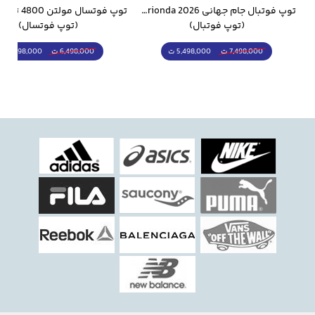
توپ فوتبال جام جهانی 2026 Trionda مشابه اورجینال
توپ فوتسال مولتن 4800 تنبل مخصوص سالن
(توپ فوتسال)
(قمقمه و فلاسک)
5,298,000 ت
1,798,000 ت
6,498,000 ت
2,498,000 ت