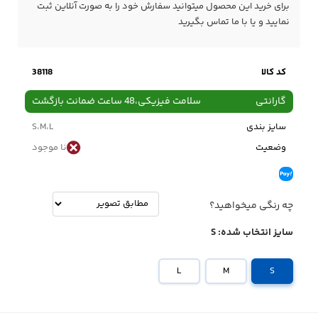
برای خرید این محصول میتوانید سفارش خود را به صورت آنلاین ثبت
نمایید و یا با ما
تماس
بگیرید
کد کالا
38118
گارانتی
سلامت فیزیکی،48 ساعت ضمانت بازگشت
سایز بندی
S،M،L
وضعیت
نا موجود
چه رنگی میخواهید؟
سایز انتخاب شده:
S
L
M
S