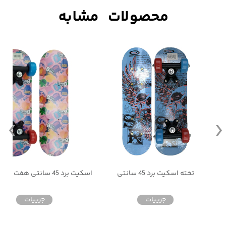
اسکیت برد 45 سانتی هفت لایه مناسب کودکان
اسکیت بی کی بی ث
جزییات
جزییات