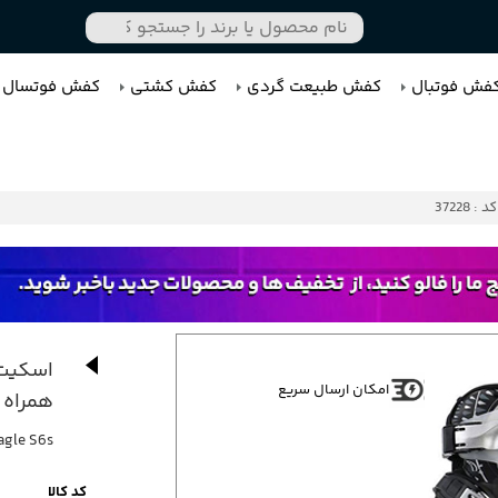
فش فوتبال
کفش طبیعت گردی
کفش کشتی
کفش فوتسال
کد : 37228
امکان ارسال سریع
همراه 
agle S6s
کد کالا