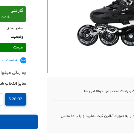
گارانتی
سلامت فیزیکی،48
سایز بندی
وضعیت
قیمت
4 قسط بدون کارمزد، ماهانه 5,745,000 تومان
چه رنگی میخوا
سایز انتخاب شد
S 28t32
 به صورت آنلاین ثبت نمایید و یا با ما
تماس