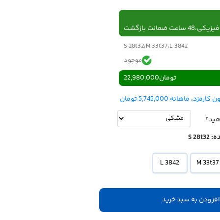
 ساعت ضمانت بازگشت
S 28t32،M 33t37،L 3842
موجود
تومان
22,980,000
هید؟
ه:
S 28t32
L 3842
M 33t37