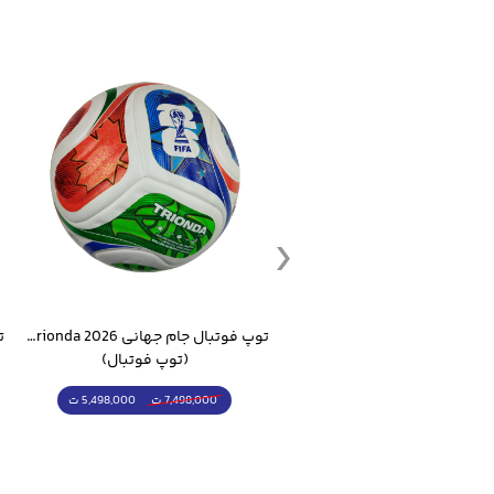
توپ فوتبال جام جهانی 2026 Trionda مشابه اورجینال
توپ فوتسال مولتن 4800 تنبل مخصوص سالن
(توپ فوتبال)
(توپ فوتسال)
5,498,000 ت
5,298,000 ت
7,498,000 ت
6,498,000 ت