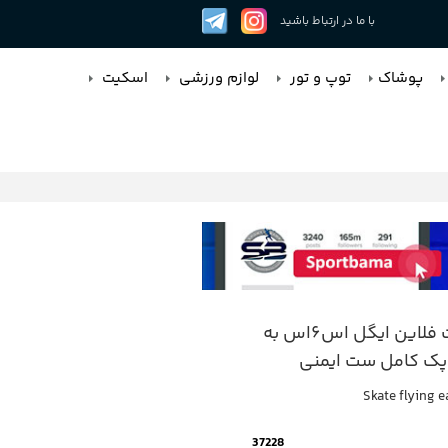
با ما در ارتباط باشید
پوشاک
توپ و تور
لوازم ورزشی
اسکیت
اسکیت فلاین ایگل اس۶اس به
پک کامل ست ایمنی
Skate flying e
37228