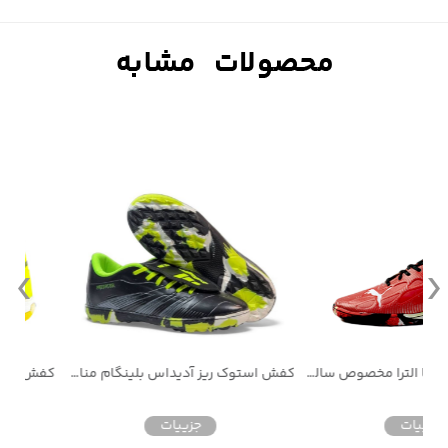
کفش فوتسال پوما الترا مخصوص سالن فوتسال
کفش استوک ریز آدیداس بلينگام مناسب چمن مصنوعی
جزییات
جزییات