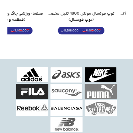
جام جهانی 2026 Trionda مشابه اورجینال
توپ فوتسال مولتن 4800 تنبل مخصوص سالن
(توپ فوتسال)
(قمقمه و فلاسک)
5,298,000 ت
1,798,000 ت
6,498,000 ت
2,498,000 ت