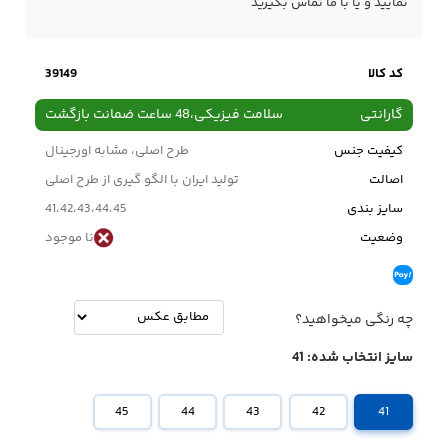
نمایید و یا با ما
تماس
بگیرید
کد کالا
39149
گارانتی
سلامت فیزیکی،48 ساعت ضمانت بازگشت
کیفیت جنس
طرح اصلی، مشابه اورجینال
اصالت
تولید ایران با الگو گیری از طرح اصلی
سایز بندی
41،42،43،44،45
وضعیت
نا موجود
چه رنگی میخواهید؟
سایز انتخاب شده:
41
45
44
43
42
41