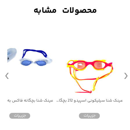
 شنا اسپیدو SPEEDO دوتیکه کد 503
عینک شنا سیلیکونی اسپیدو 212 بچگانه طرح ماهی
جزییات
جزییات