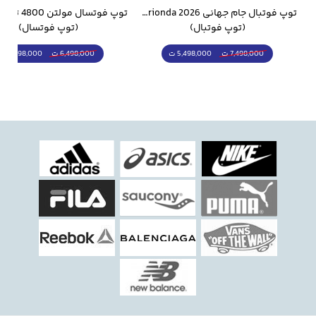
وار ورزشی سالامون مشکی
توپ فوتبال جام جهانی 2026 Trionda مشابه اورجینال
(توپ فوتبال)
(توپ فوتسال)
5,498,000 ت
5,298,000 ت
7,498,000 ت
6,498,000 ت