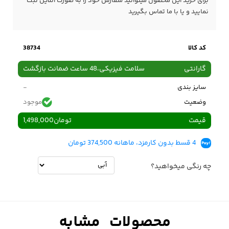
برای خرید این محصول میتوانید سفارش خود را به صورت آنلاین ثبت
نمایید و یا با ما
تماس
بگیرید
کد کالا
38734
گارانتی
سلامت فیزیکی،48 ساعت ضمانت بازگشت
سایز بندی
-
وضعیت
موجود
قیمت
تومان
1,498,000
4 قسط بدون کارمزد، ماهانه 374,500 تومان
چه رنگی میخواهید؟