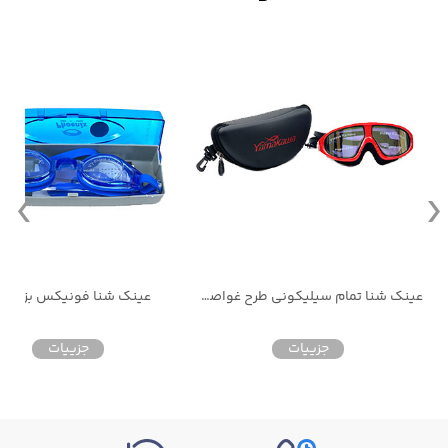
عینک شنا تمام سیلیکونی طرح غواصی اصلی یاماکاوا گوش گیر متصل به همراه کیف پیو
عینک شنا فونیکس بزرگس
جزییات
جزییات