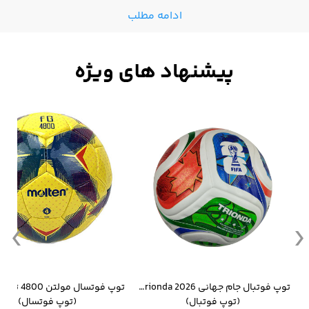
ادامه مطلب
وار ورزشی سالامون مشکی
توپ فوتبال جام جهانی 2026 Trionda مشابه اورجینال
(توپ فوتبال)
(توپ فوتسال)