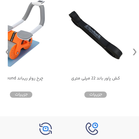
کش پاور باند 22 میلی متری
چرخ رولر ریباند Rebound
جزییات
جزییات