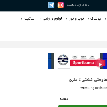
با ما در ارتباط باشید
پوشاک
توپ و تور
لوازم ورزشی
اسکیت
متی کشتی 2 متری
Wrestling Resista
59863