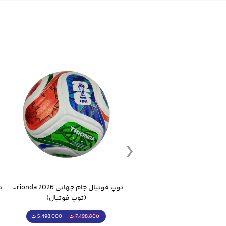
ست گرمکن شلوار ورزشی سالامون مشکی
توپ فوتبال جام جهانی 2026 Trionda مشابه اورجینال
(کرمکن شلوار)
(توپ فوتبال)
4,998,000 ت
5,498,000 ت
5,498,000 ت
7,498,000 ت