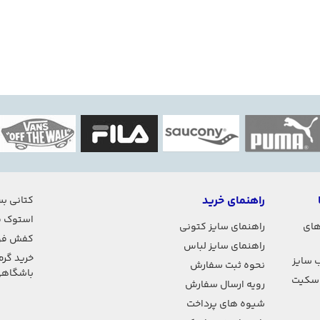
راهنمای خرید
کتانی بس
استوک ف
های
راهنمای سایز کتونی
کفش فو
راهنمای سایز لباس
خرید گرم
 سایز
نحوه ثبت سفارش
باشگاه
اسکیت
رویه ارسال سفارش
شیوه های پرداخت