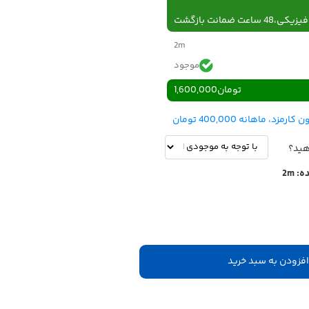
 ساعت ضمانت بازگشت
2m
موجود
تومان
1,600,000
هید؟
ه:
2m