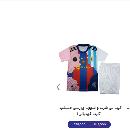
قمقمه ورزشی جاگ واتر 2.2 لیتر ایزی فیت
کیت تی شرت و شورت ورزشی منتخب مسی
(کیت فوتبالی)
(کرمکن شلوار)
798,000 ت
4,998,000 ت
849,000 ت
5,498,000 ت