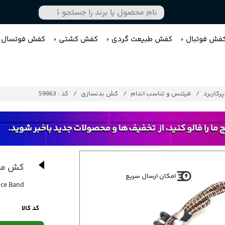
فش فوتبال
کفش طبیعت گردی
کفش کشتی
کفش فوتسال
رکاربرد
فیتنس و تناسب اندام
کش بدنسازی
کد : 59863
کش مقاو
امکان ارسال سریع
nce Band
کد کالا