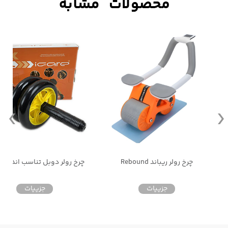
چرخ رولر ریباند Rebound
چرخ رولر دوبل تناسب اندام TSMA
جزییات
جزییات