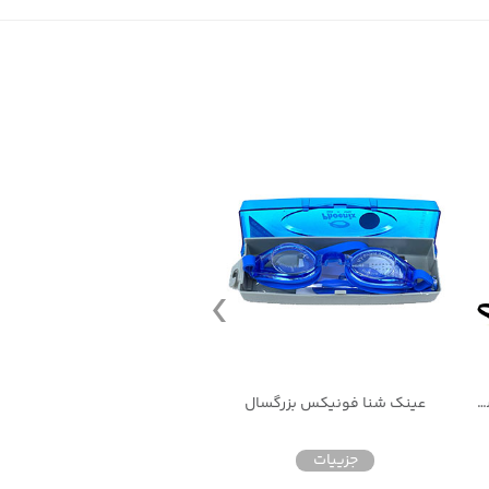
عینک شنا اسپیدو 5710 گوشگیر متصل به همراه کیف
عینک شنا فونیکس بزرگسال
عینک شنا اسپیدو کد 501
جزییات
جزییات