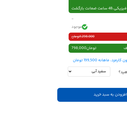
 ساعت ضمانت بازگشت
-
موجود
1,298,000
تومان
ف
تومان
798,000
هید؟