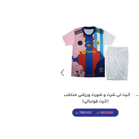
قمقمه ورزشی جاگ واتر 2.2 لیتر ایزی فیت
کیت تی شرت و شورت ورزشی منتخب مسی
(کیت فوتبالی)
(کرمکن شلوار)
798,000 ت
4,998,000 ت
849,000 ت
5,498,000 ت