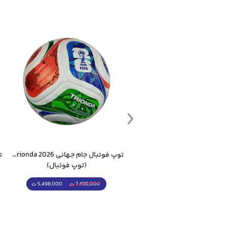
ست گرمکن شلوار ورزشی سالامون مشکی
توپ فوتبال جام جهانی 2026 Trionda مشابه اورجینال
(کرمکن شلوار)
(توپ فوتبال)
4,998,000 ت
5,498,000 ت
5,498,000 ت
7,498,000 ت