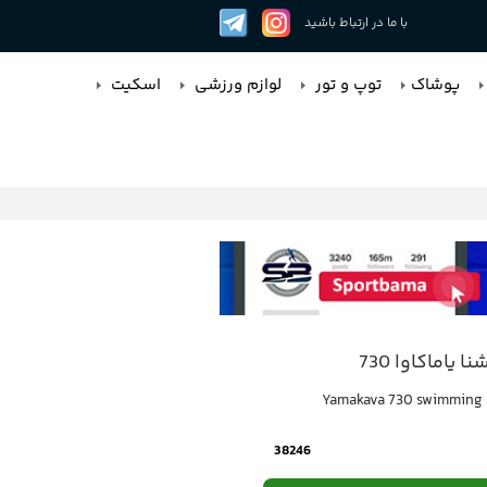
با ما در ارتباط باشید
پوشاک
توپ و تور
لوازم ورزشی
اسکیت
 یاماکاوا 730
Yamakava 730 swimming 
38246