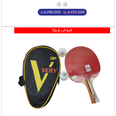
4,298,000
ت
4,458,000
ت
فروش ویژه