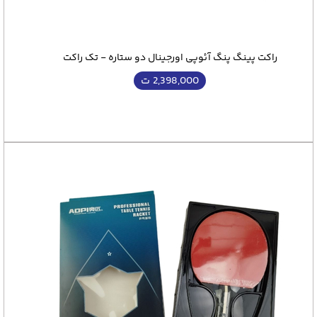
راکت پینگ پنگ آئوپی اورجینال دو ستاره - تک راکت
2,398,000
ت