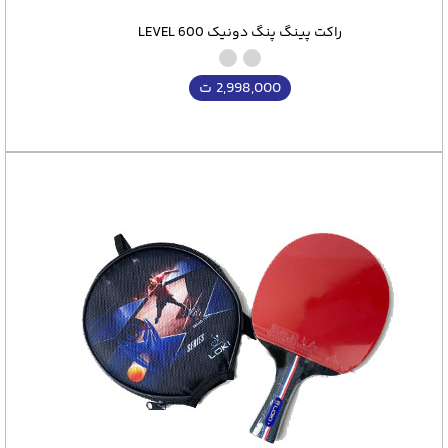
راکت پینگ پنگ دونیک LEVEL 600
2,998,000
ت