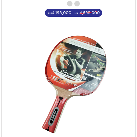
4,198,000
ت
4,698,000
ت