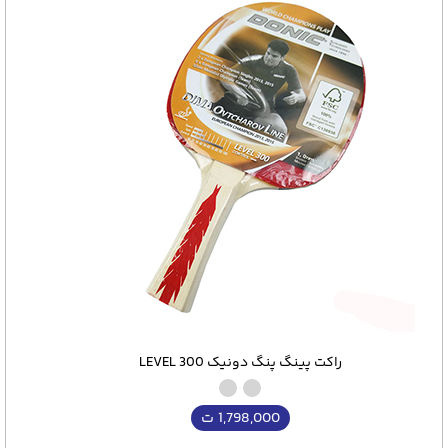
راکت پینگ پنگ دونیک LEVEL 300
1,798,000
ت