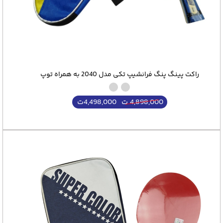
راکت پینگ پنگ فرانشیپ تکی مدل 2040 به همراه توپ
4,498,000
ت
4,898,000
ت