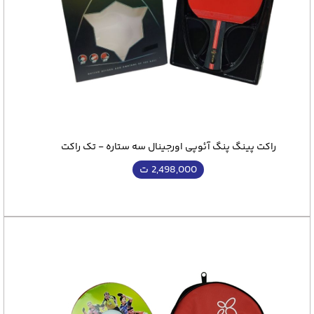
راکت پینگ پنگ آئوپی اورجینال سه ستاره - تک راکت
2,498,000
ت