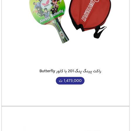
راکت پینگ پنگ 201 با کاور Butterfly
1,473,000
ت