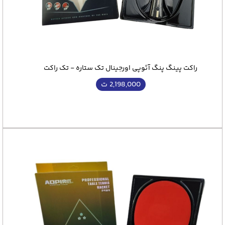
راکت پینگ پنگ آئوپی اورجینال تک ستاره - تک راکت
2,198,000
ت