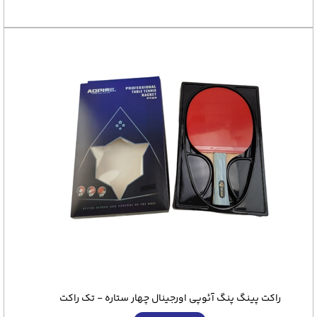
راکت پینگ پنگ آئوپی اورجینال چهار ستاره - تک راکت