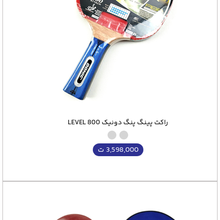
راکت پینگ پنگ دونیک LEVEL 800
3,598,000
ت