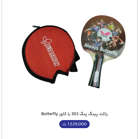
راکت پینگ پنگ 302 با کاور Butterfly
1,529,000
ت