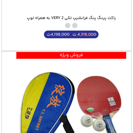
راکت پینگ پنگ فرانشیپ تکی VERY 2 به همراه توپ
4,198,000
ت
4,318,000
ت
فروش ویژه