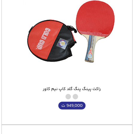
راکت پینگ پنگ گلد کاپ نیم کاور
949,000
ت