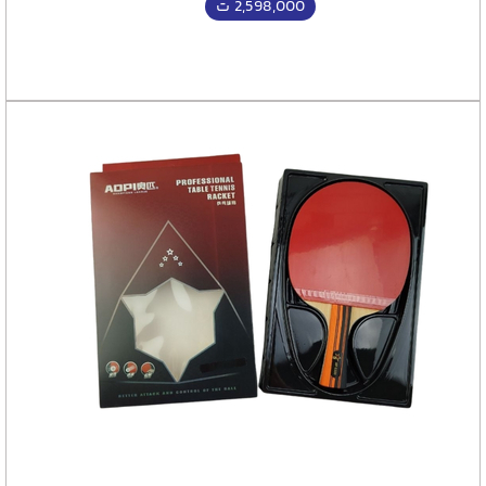
2,598,000
ت