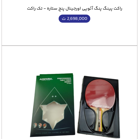
راکت پینگ پنگ آئوپی اورجینال پنج ستاره - تک راکت
2,698,000
ت