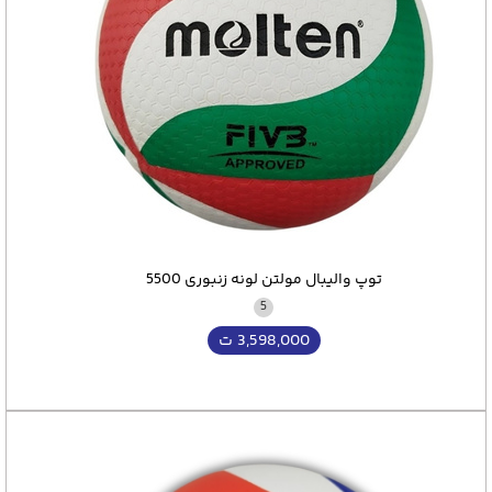
والیبال مخصوص شماست.
ادامه مطلب در پایین صفحه
توپ والیبال مولتن لونه زنبوری 5500
5
3,598,000
ت