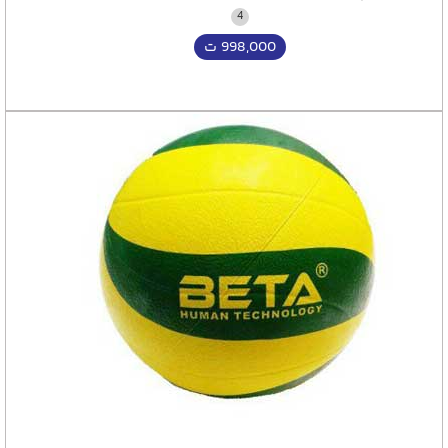
4
998,000
ت