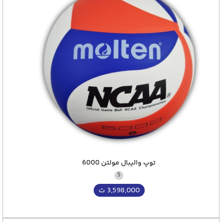
توپ والیبال مولتن 6000
5
3,598,000
ت