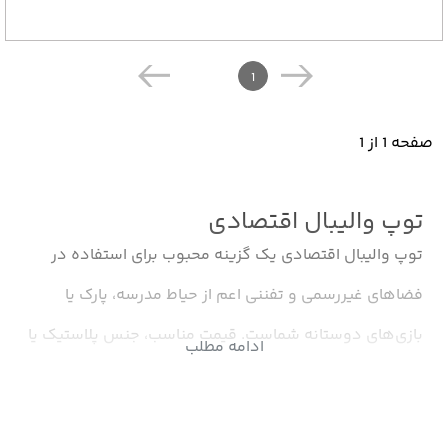
1
صفحه 1 از 1
توپ والیبال اقتصادی
توپ والیبال اقتصادی یک گزینه محبوب برای استفاده در
فضاهای غیررسمی و تفننی اعم از حیاط مدرسه، پارک یا
بازی‌های دوستانه شماست. قیمت مناسب، جنس پلاستیک یا
ادامه مطلب
چرم مصنوعی سبک و ظاهر ساده از ویژگی‌های این سری
هستن. اگر دنبال توپ والیبال ارزان اما همچنان با کیفیت و