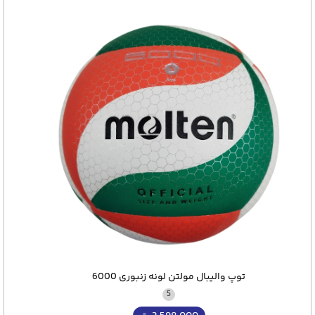
توپ والیبال مولتن لونه زنبوری 6000
5