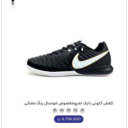
کفش کتونی نایک تمپومخصوص فوتسال رنگ مشکی
45
44
43
42
41
8,798,000
ت