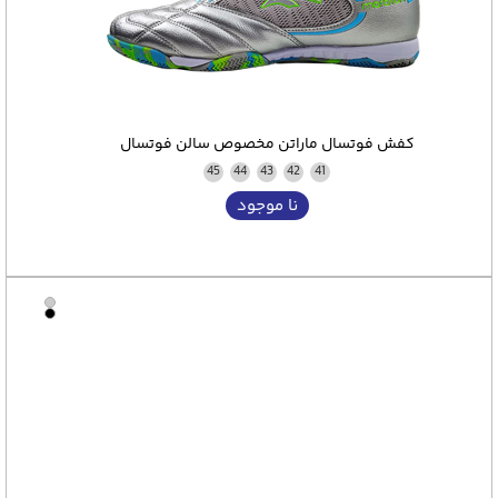
کفش فوتسال ماراتن مخصوص سالن فوتسال
45
44
43
42
41
نا موجود