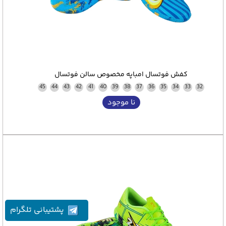
کفش فوتسال امباپه مخصوص سالن فوتسال
45
44
43
42
41
40
39
38
37
36
35
34
33
32
نا موجود
پشتیبانی تلگرام