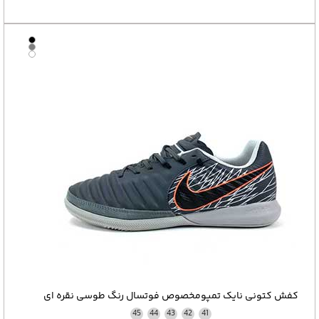
کفش کتونی نایک تمپومخصوص فوتسال رنگ طوسی نقره ای
45
44
43
42
41