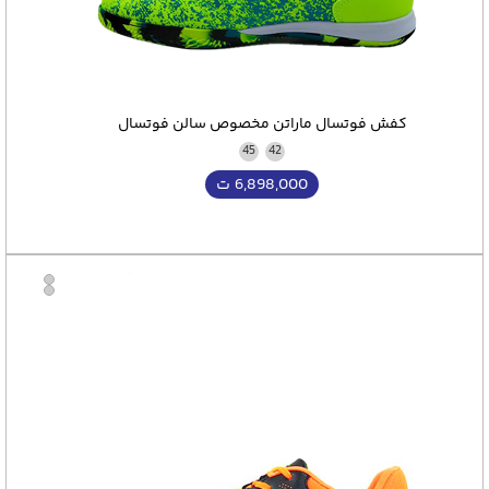
کفش فوتسال ماراتن مخصوص سالن فوتسال
45
42
6,898,000
ت