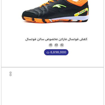
کفش فوتسال ماراتن مخصوص سالن فوتسال
45
43
42
6,898,000
ت