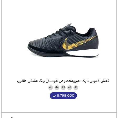
کفش کتونی نایک تمپومخصوص فوتسال رنگ مشکی طلایی
45
44
43
42
41
8,798,000
ت