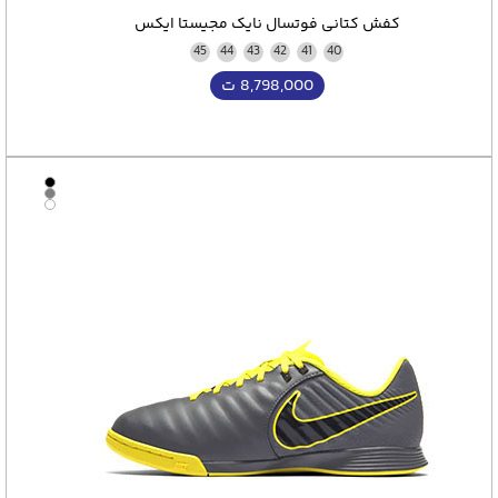
کفش کتانی فوتسال نایک مجیستا ایکس
45
44
43
42
41
40
8,798,000
ت