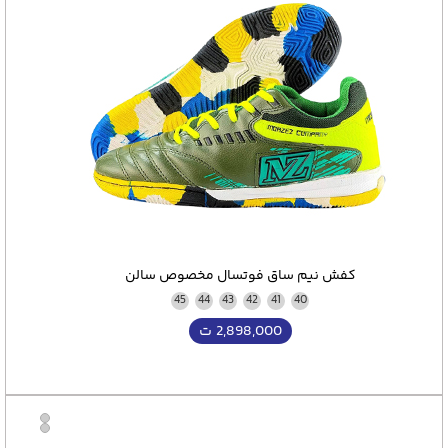
کفش نیم ساق فوتسال مخصوص سالن
45
44
43
42
41
40
2,898,000
ت