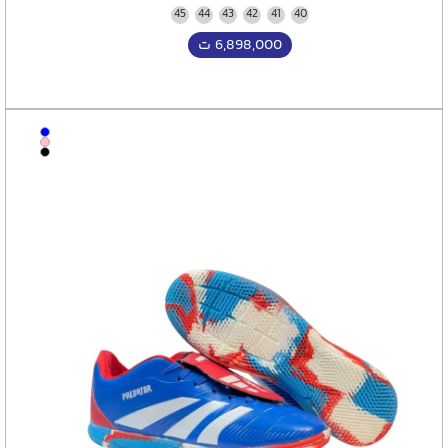
45
44
43
42
41
40
6,898,000
ت