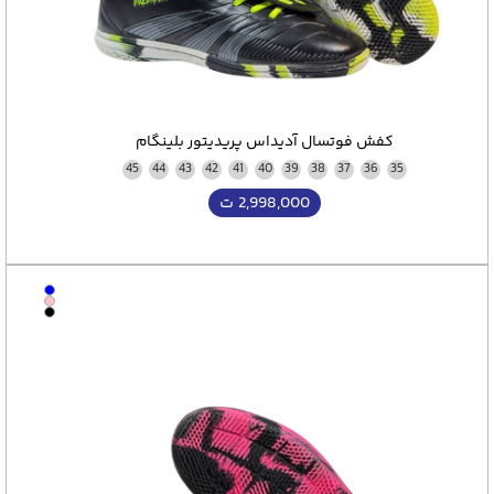
کفش فوتسال آدیداس پریدیتور بلينگام
45
44
43
42
41
40
39
38
37
36
35
2,998,000
ت