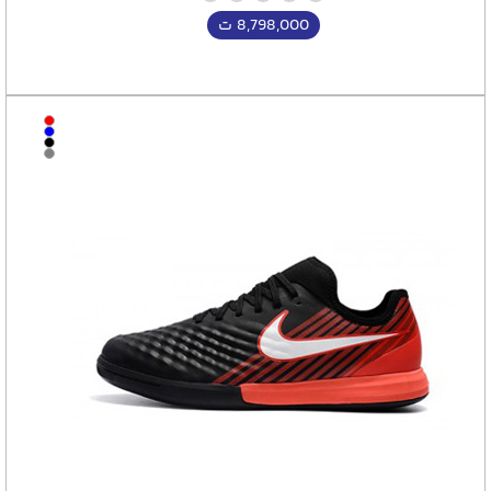
8,798,000
ت