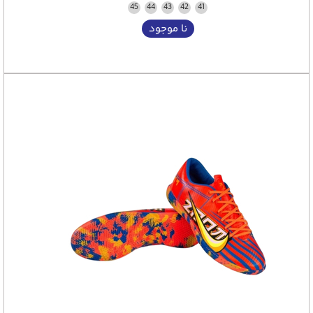
45
44
43
42
41
نا موجود