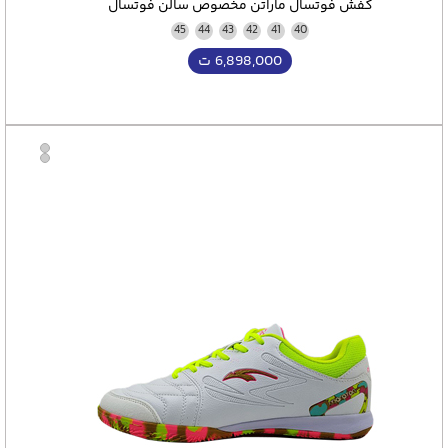
کفش فوتسال ماراتن مخصوص سالن فوتسال
رشته ورزشی فوتسال بردارید.
45
44
43
42
41
40
6,898,000
ت