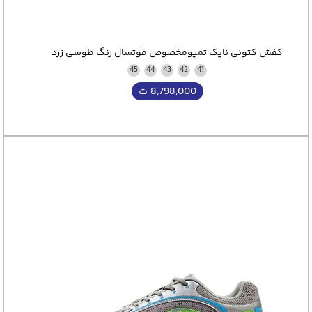
کفش کتونی نایک تمپومخصوص فوتسال رنگ طوسی زرد
45
44
43
42
41
8,798,000
ت