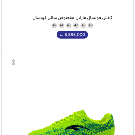
کفش فوتسال ماراتن مخصوص سالن فوتسال
45
44
43
42
41
40
6,898,000
ت