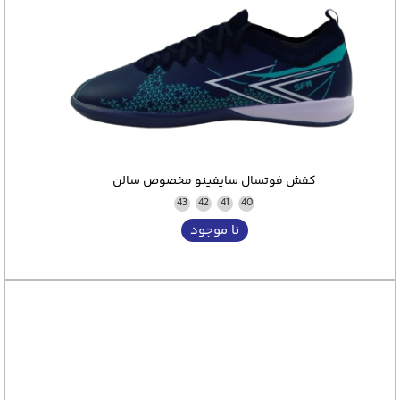
کفش فوتسال سایفینو مخصوص سالن
43
42
41
40
نا موجود