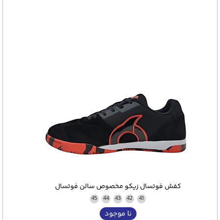
کفش فوتسال زیکو مخصوص سالن فوتسال
45
44
43
42
41
نا موجود