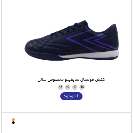
کفش فوتسال سایفینو مخصوص سالن
43
42
41
40
نا موجود