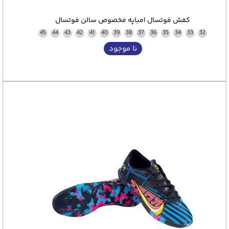
کفش فوتسال امباپه مخصوص سالن فوتسال
45
44
43
42
41
40
39
38
37
36
35
34
33
32
نا موجود