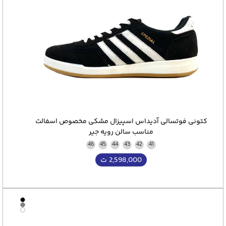
کتونی فوتسالی آدیداس اسپیزال مشکی مخصوص اسفالت
مناسب سالن رویه جیر
46
45
44
43
42
41
2,598,000
ت