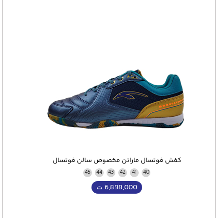
کفش فوتسال ماراتن مخصوص سالن فوتسال
45
44
43
42
41
40
6,898,000
ت