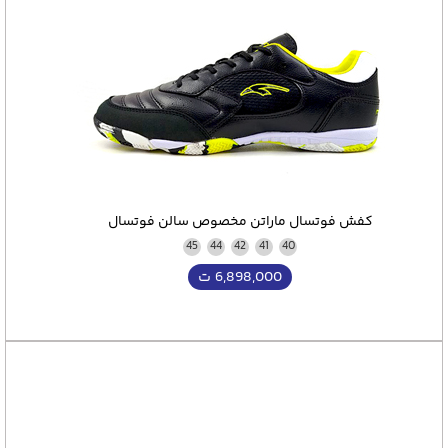
کفش فوتسال ماراتن مخصوص سالن فوتسال
45
44
42
41
40
6,898,000
ت