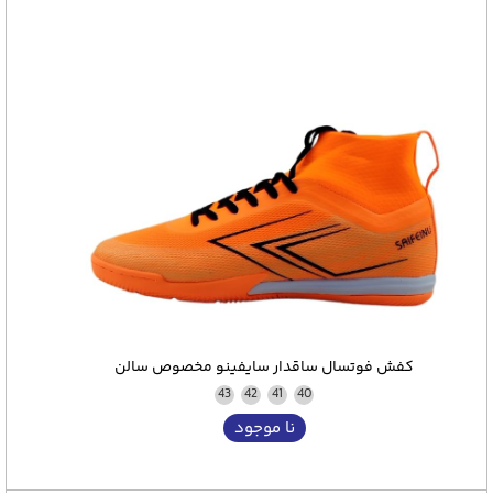
کفش فوتسال ساقدار سایفینو مخصوص سالن
43
42
41
40
نا موجود