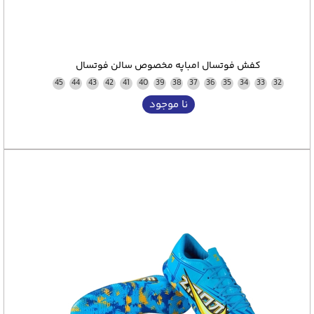
کفش فوتسال امباپه مخصوص سالن فوتسال
45
44
43
42
41
40
39
38
37
36
35
34
33
32
نا موجود