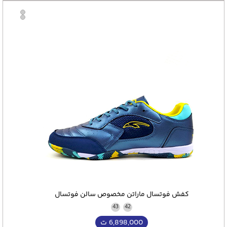
کفش فوتسال ماراتن مخصوص سالن فوتسال
43
42
6,898,000
ت