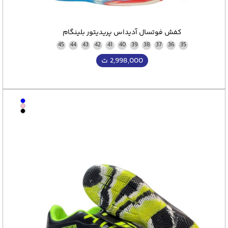
کفش فوتسال آدیداس پریدیتور بلينگام
45
44
43
42
41
40
39
38
37
36
35
2,998,000
ت