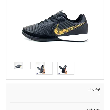
توضیحات
-