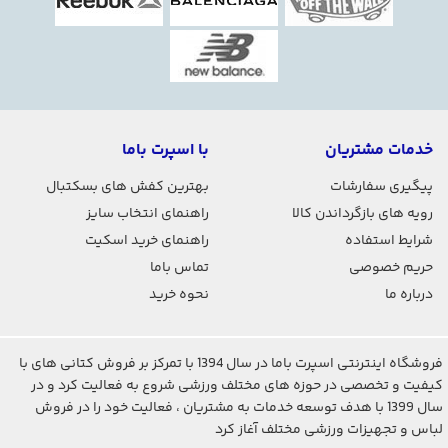
رویه
کتونی نایک تمپو
از چرم مصنوعی و فوم ساخته
شده هست برای انعطاف بیشتر کتونی و جنس زیره که از
فناوری
LUNARLON
برای راحتی و سبکی کتونی استفاده
شده است.
خدمات مشتریان
با اسپرت باما
مزایای کتونی نایک تمپو
پیگیری سفارشات
بهترین کفش های بسکتبال
رویه های بازگرداندن کالا
راهنمای انتخاب سایز
مخصوص فوتسال
شرایط استفاده
راهنمای خرید اسکیت
حریم خصوصی
تماس باما
درباره ما
نحوه خرید
چسبندگی بالا
فروشگاه اینترنتی اسپرت باما در سال 1394 با تمرکز بر فروش کتانی های با
مناسب برای ضربات با نوک پا
کیفیت و تخصصی در حوزه های مختلف ورزشی شروع به فعالیت کرد و در
کیفیت دوخت بالا
سال 1399 با هدف توسعه خدمات به مشتریان ، فعالیت خود را در فروش
لباس و تجهیزات ورزشی مختلف آغاز کرد
انعطاف‌پذیری خوب