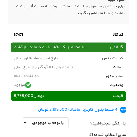
نحوه خرید
برای خرید این محصول میتوانید سفارش خود را به صورت آنلاین ثبت
نمایید و یا با ما
تماس
بگیرید
کد کالا
37471
گارانتی
سلامت فیزیکی،48 ساعت ضمانت بازگشت
کیفیت جنس
طرح اصلی، مشابه اورجینال
اصالت
تولید ایران با الگو گیری از طرح اصلی
سایز بندی
41،42،43،44،45
وضعیت
موجود
قیمت
تومان
8,798,000
4 قسط بدون کارمزد، ماهانه 2,199,500 تومان
چه رنگی میخواهید؟
سایز انتخاب شده:
41