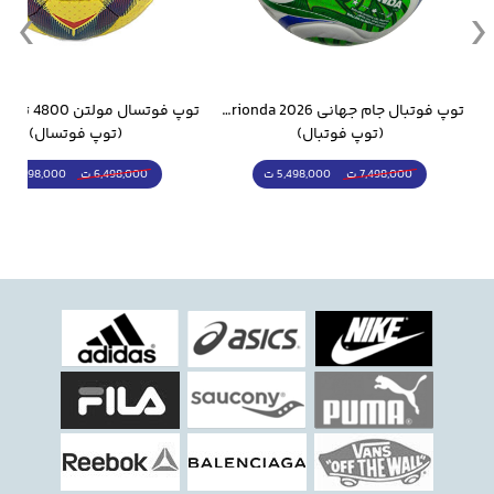
وار ورزشی سالامون مشکی
توپ فوتبال جام جهانی 2026 Trionda مشابه اورجینال
(توپ فوتبال)
(توپ فوتسال)
5,498,000 ت
5,298,000 ت
7,498,000 ت
6,498,000 ت