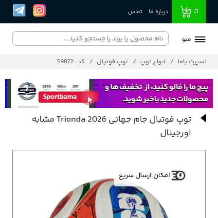
0
درباره ما
تماس
منو
اسپرت باما
انواع توپ
توپ فوتبال
کد : 59872
توپ فوتبال جام جهانی 2026 Trionda مشابه
اورجینال
امکان ارسال سریع