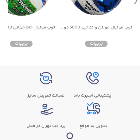
توپ فوتبال پرسی یورو 2024 مناسب چمن طبیعی و مصنوعی
توپ فوتبال مولتن وانتاجیو 5000 دوختی
توپ فوتبال جام جهانی ترایوندا 026
جزییات
جزییات
پشتیبانی اسپرت باما
ضمانت تعویض سایز
تحویل به موقع
پرداخت تهران در محل