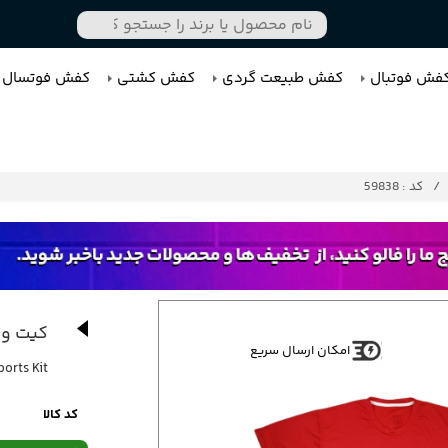
فش فوتبال
کفش طبیعت گردی
کفش کشتی
کفش فوتسال
کد : 59838
کیت ور
امکان ارسال سریع
orts Kit
کد کالا