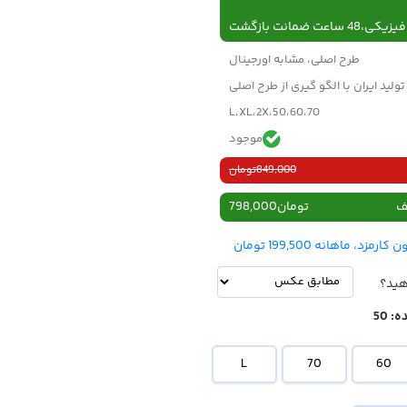
 ساعت ضمانت بازگشت
طرح اصلی، مشابه اورجینال
تولید ایران با الگو گیری از طرح اصلی
50،60،70،L،XL،2X
موجود
849,000
تومان
ف
تومان
798,000
هید؟
ه:
50
L
70
60