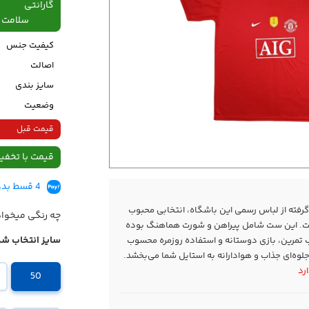
گارانتی
سلامت فیزیکی،48
کیفیت جنس
اصالت
سایز بندی
وضعیت
قیمت قبل
قیمت با تخفی
4 قسط بدون کارمزد، ماهانه 199,500 تومان
گرفته از لباس رسمی این باشگاه، انتخابی محبوب
چه رنگی میخوا
است. این ست شامل پیراهن و شورت هماهنگ بوده
سایز انتخاب شد
تمرین، بازی دوستانه و استفاده روزمره محسوب
وه‌ای جذاب و هوادارانه به استایل شما می‌بخشد.
50