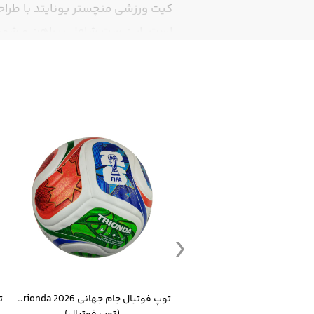
کیت ورزشی منچستر یونایتد با طراحی
است. این ست شامل پیراهن و شورت
روزمره محسوب می‌شود. ترکیب رنگ ق
سایز 2XL این محصول چاپ اسم و شماره ندارد
جدول سایز کیت فوت
ست گرمکن شلوار ورزشی سالامون مشکی
توپ فوتبال جام جهانی 2026 Trionda مشابه اورجینال
(کرمکن شلوار)
(توپ فوتبال)