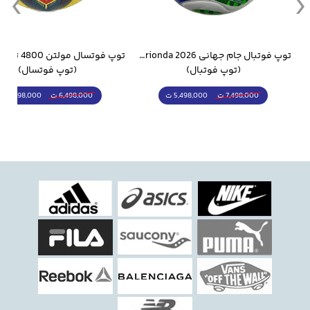
جام جهانی 2026 Trionda مشابه اورجینال
توپ فوتسال مولتن 4800 تنبل مخصوص سالن
(توپ فوتسال)
(قمقمه و فلاسک)
5,298,000 ت
1,798,000 ت
6,498,000 ت
2,498,000 ت