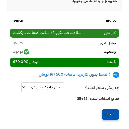
نمایید و یا با ما
تماس
بگیرید
کد کالا
39050
گارانتی
سلامت فیزیکی،48 ساعت ضمانت بازگشت
سایز بندی
25*35
وضعیت
موجود
قیمت
تومان
670,000
4 قسط بدون کارمزد، ماهانه 167,500 تومان
چه رنگی میخواهید؟
سایز انتخاب شده:
25*35
25*35