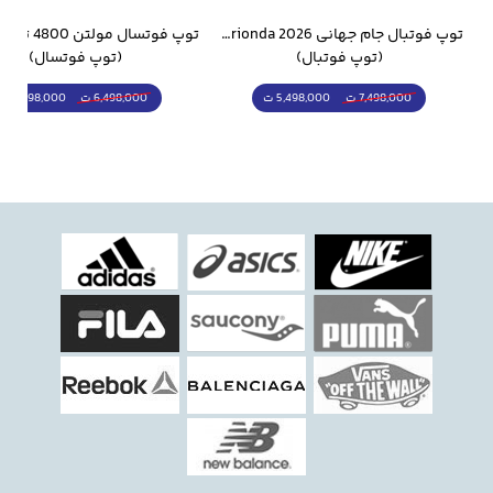
وار ورزشی سالامون مشکی
توپ فوتبال جام جهانی 2026 Trionda مشابه اورجینال
(توپ فوتبال)
(توپ فوتسال)
5,498,000 ت
5,298,000 ت
7,498,000 ت
6,498,000 ت