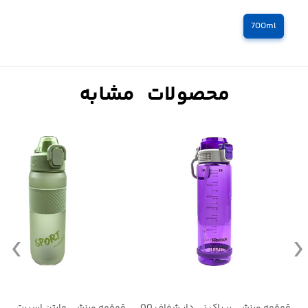
700ml
قمقمه ورزشی ابرکرومبی مات ( 800 میلی لیتر)
قمقمه ورزشی ریباک نی دار شفاف 700 میلی لیتر