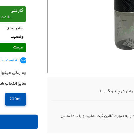
گارانتی
سلامت فیزیکی،48
سایز بندی
وضعیت
قیمت
4 قسط بدون کارمزد، ماهانه 312,250 تومان
چه رنگی میخوا
سایز انتخاب شد
700ml
 به صورت آنلاین ثبت نمایید و یا با ما
تماس