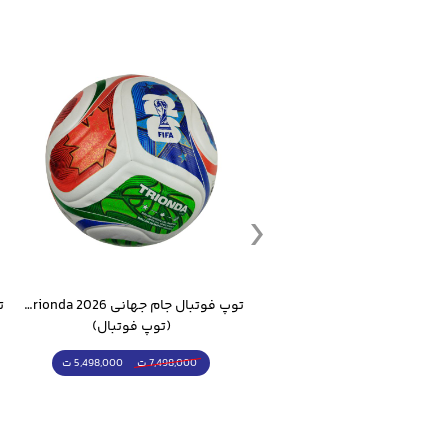
ست گرمکن شلوار ورزشی سالامون مشکی
توپ فوتبال جام جهانی 2026 Trionda مشابه اورجینال
(کرمکن شلوار)
(توپ فوتبال)
4,998,000 ت
5,498,000 ت
5,498,000 ت
7,498,000 ت