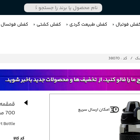
فش فوتبال
کفش طبیعت گردی
کفش کشتی
کفش فوتسال
سک
کد : 38070
قمقمه 
امکان ارسال سریع
700 میلی لیتر
t Bottle
کد کالا