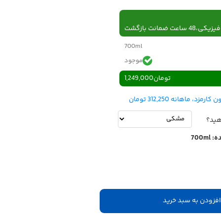
 ساعت ضمانت بازگشت
700ml
موجود
تومان
1,249,000
هید؟
ه:
700ml