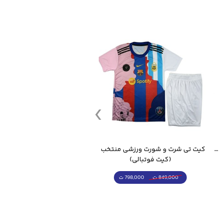
قمقمه ورزشی جاگ واتر 2.2 لیتر ایزی فیت
کیت تی شرت و شورت ورزشی منتخب مسی
(کیت فوتبالی)
(کرمکن شلوار)
798,000 ت
4,998,000 ت
849,000 ت
5,498,000 ت