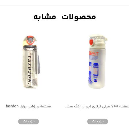
قمقمه ۷۰۰ میلی لیتری ایوان رنگ سفید مات
قمقمه ورزشی براق fashion
جزییات
جزییات