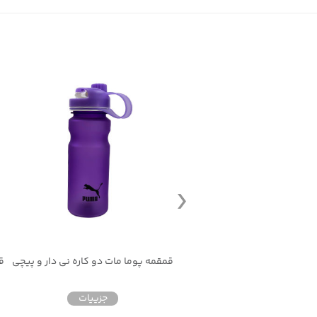
قمقمه ورزشی مارتن اسپرت مات 700 میلی لیتر
قمقمه پوما مات دو کاره نی دار و پیچی
جزییات
جزییات