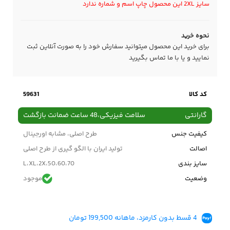
سایز 2XL این محصول چاپ اسم و شماره ندارد
نحوه خرید
برای خرید این محصول میتوانید سفارش خود را به صورت آنلاین ثبت
نمایید و یا با ما
تماس
بگیرید
کد کالا
59631
گارانتی
سلامت فیزیکی،48 ساعت ضمانت بازگشت
کیفیت جنس
طرح اصلی، مشابه اورجینال
اصالت
تولید ایران با الگو گیری از طرح اصلی
سایز بندی
50،60،70،L،XL،2X
وضعیت
موجود
قیمت قبل
849,000
تومان
4 قسط بدون کارمزد، ماهانه 199,500 تومان