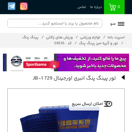
0
درباره ما
تماس
منو
اسپرت باما
لوازم ورزشی
ورزش های راکتی
پینگ پنگ
تور و گیره میز پینگ پنگ
کد : 59535
تور پینگ پنگ انبری اورجینال 729 JB-1
امکان ارسال سریع