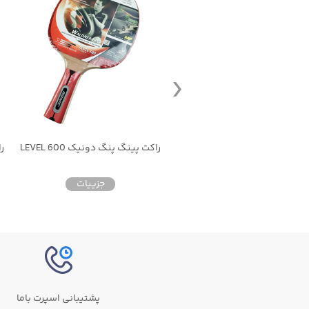
تور پینگ پنگ انبری
راکت پینگ پنگ دونیک LEVEL 600
جزییات
جزییات
پشتیبانی اسپرت باما