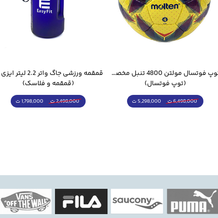
مناسب برای چرخش و کنترل
توپ فوتسال مولتن 4800 تنبل مخصوص سالن
(توپ فوتسال)
(قمقمه و فلاسک)
5,298,000 ت
1,798,000 ت
6,498,000 ت
2,498,000 ت
ر یک پکیج اقتصادی
یمه‌حرفه‌ای
اشگاه یا محل کار
 بازی
انان و علاقه‌مندان ورزش