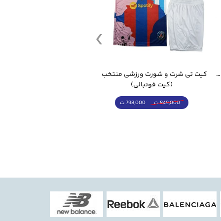
قمقمه ورزشی جاگ واتر 2.2 لیتر ایزی فیت
کیت تی شرت و شورت ورزشی منتخب مسی
(کیت فوتبالی)
(کرمکن شلوار)
798,000 ت
4,998,000 ت
849,000 ت
5,498,000 ت