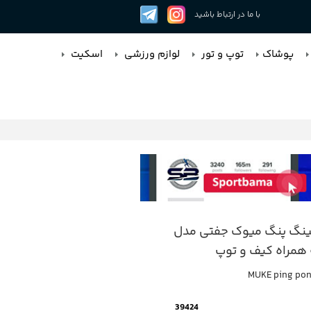
با ما در ارتباط باشید
پوشاک
توپ و تور
لوازم ورزشی
اسکیت
ینگ پنگ میوک جفتی مدل
MUKE ping pon
39424