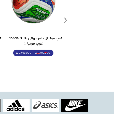
جنس دسته
:
چوبی ارگونومیک
نوع رویه
:
لاستیکی با اصطکاک 
کیف حمل
:
دارد (زیپی و مقاوم)
ست گرمکن شلوار ورزشی سالامون مشکی
توپ فوتبال جام جهانی 2026 Trionda مشابه اورجینال
(کرمکن شلوار)
(توپ فوتبال)
مزایای محصول
4,998,000 ت
5,498,000 ت
5,498,000 ت
7,498,000 ت
شامل راکت، توپ و کیف حمل د
مناسب برای بازیکنان تازه‌کار تا ن
قابل استفاده در خانه، مدرسه، ب
طراحی ارگونومیک برای راحتی در
مناسب هدیه برای کودکان، نوجو