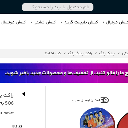
فش فوتبال
کفش طبیعت گردی
کفش کشتی
کفش فوتسال
کتی
پینگ پنگ
راکت پینگ پنگ
کد : 39424
راکت پ
امکان ارسال سریع
506 به همراه کیف و توپ
g racket
کد کالا