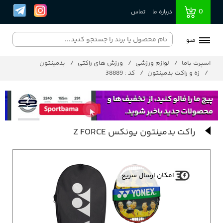
0
درباره ما
تماس
منو
اسپرت باما
لوازم ورزشی
ورزش های راکتی
بدمینتون
زه و راکت بدمینتون
کد : 38889
راکت بدمینتون یونکس Z FORCE
امکان ارسال سریع