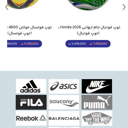
وار ورزشی سالامون مشکی
توپ فوتبال جام جهانی 2026 Trionda مشابه اورجینال
(توپ فوتبال)
(توپ فوتسال)
5,498,000 ت
5,298,000 ت
7,498,000 ت
6,498,000 ت