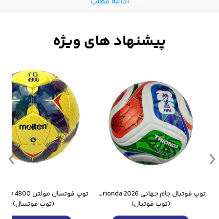
ادامه مطلب
زیبا تحمل وزن تا 100 کیلوگرم
وار ورزشی سالامون مشکی
توپ فوتبال جام جهانی 2026 Trionda مشابه اورجینال
(توپ فوتبال)
(توپ فوتسال)