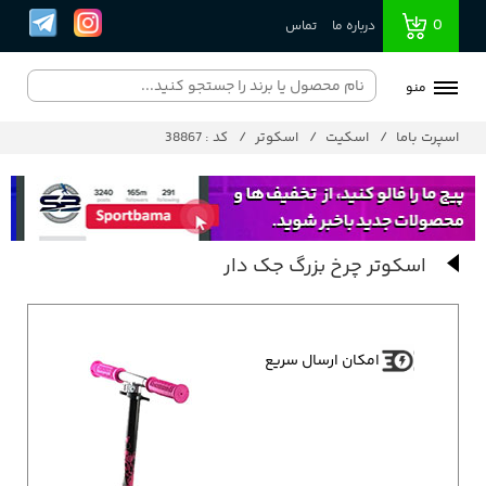
0
درباره ما
تماس
منو
اسپرت باما
اسکیت
اسکوتر
کد : 38867
اسکوتر چرخ بزرگ جک دار
امکان ارسال سریع