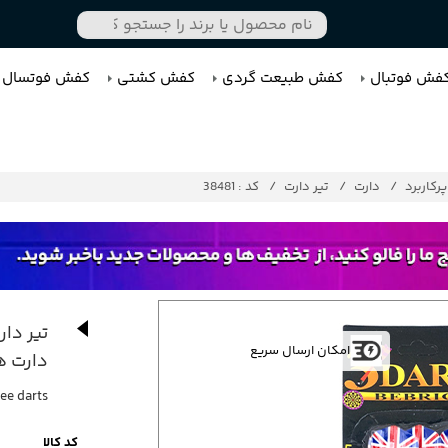
فش فوتبال
کفش طبیعت گردی
کفش کشتی
کفش فوتسال
رکاربرد
دارت
تیر دارت
کد : 38481
تیر دا
امکان ارسال سریع
دارت های
ee darts
کد کالا