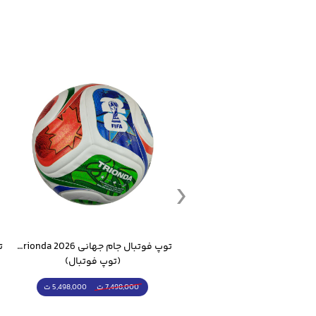
ست گرمکن شلوار ورزشی سالامون مشکی
توپ فوتبال جام جهانی 2026 Trionda مشابه اورجینال
(کرمکن شلوار)
(توپ فوتبال)
4,998,000 ت
5,498,000 ت
5,498,000 ت
7,498,000 ت