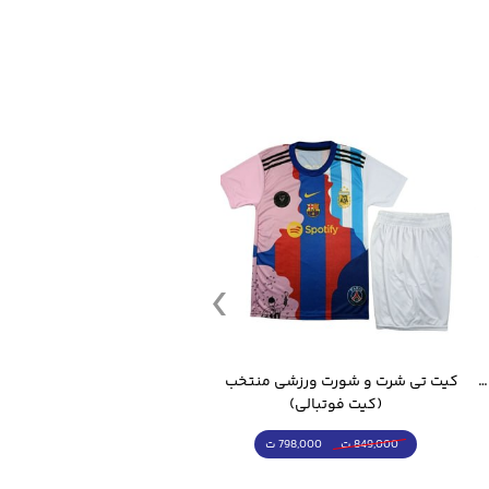
قمقمه ورزشی جاگ واتر 2.2 لیتر ایزی فیت
کیت تی شرت و شورت ورزشی منتخب مسی
(کیت فوتبالی)
(کرمکن شلوار)
798,000 ت
4,998,000 ت
849,000 ت
5,498,000 ت