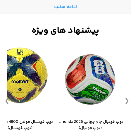
ادامه مطلب
وار ورزشی سالامون مشکی
توپ فوتبال جام جهانی 2026 Trionda مشابه اورجینال
(توپ فوتبال)
(توپ فوتسال)