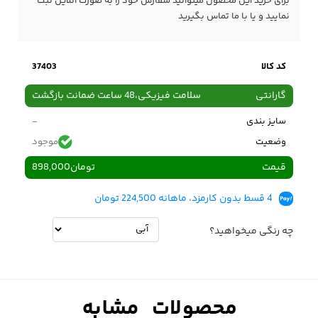
برای خرید این محصول میتوانید سفارش خود را به صورت آنلاین ثبت
نمایید و یا با ما
تماس
بگیرید
کد کالا
37403
گارانتی
سلامت فیزیکی،48 ساعت ضمانت بازگشت
سایز بندی
-
وضعیت
موجود
قیمت
تومان
898,000
4 قسط بدون کارمزد، ماهانه 224,500 تومان
چه رنگی میخواهید؟