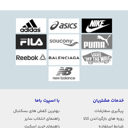
مشخصات فنی کش لوپ پارچه ایی کنفی
وزن بسته بندی
165 گرم
جنس
پارچه+کش لاکرا
قابلیت شستشو
دارد
وزن
155 گرم
ابعاد
12 اینچ(30 سانتی متر)
خدمات مشتریان
با اسپرت باما
پیگیری سفارشات
بهترین کفش های بسکتبال
رویه های بازگرداندن کالا
راهنمای انتخاب سایز
شرایط استفاده
راهنمای خرید اسکیت