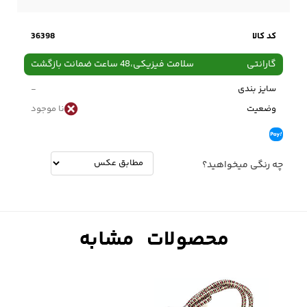
کد کالا
36398
گارانتی
سلامت فیزیکی،48 ساعت ضمانت بازگشت
سایز بندی
-
وضعیت
نا موجود
چه رنگی میخواهید؟