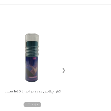
کش لوپ پارچه ایی کنفی
کش پیلاتس دو رو در اندازه 20*1 مدل F2308
جزییات
جزییات