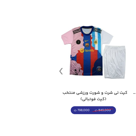
و به دلیل مستحکم و قدرتی بودن
م از جنس نخ قوی با قطر
ان دارد. همچنین با کنترل
 به دلیل حمل آسان در هر مکانی
پ کنفی
قمقمه ورزشی جاگ واتر 2.2 لیتر ایزی فیت
کیت تی شرت و شورت ورزشی منتخب مسی
(کیت فوتبالی)
(کرمکن شلوار)
798,000 ت
4,998,000 ت
849,000 ت
5,498,000 ت