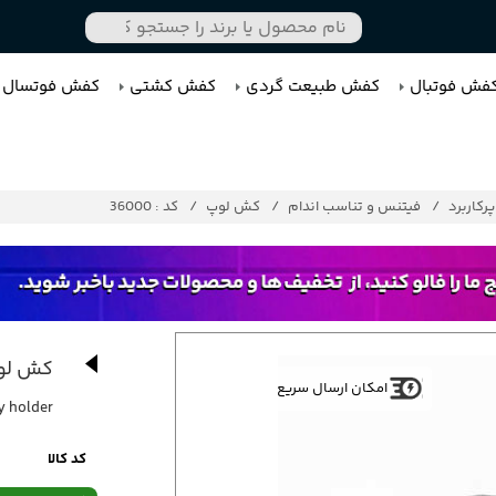
فش فوتبال
کفش طبیعت گردی
کفش کشتی
کفش فوتسال
رکاربرد
فیتنس و تناسب اندام
کش لوپ
کد : 36000
کش لوپ
امکان ارسال سریع
y holder
کد کالا