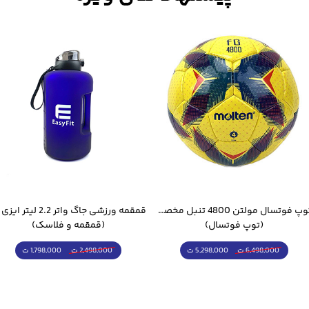
رچه ای تناسب اندام
ششی کش زیادی در هنگام حرکت های کششی و مقاومتی را دارد 
رادی که قصد دارند ورزش
پیلاتس
از
کش
پا بسیار مستحکم و با دوا
سب کش برای تمرینات سنگین مناسب است و به‌راحتی حالت کشس
 می‌تواند به افزایش قدرت، سرعت و استقامت کمک کند.و همچنین
د
.کش لوپ کش مینی لوپ کش پیلاتس کش پاورباند خرید
کش لو
توپ فوتسال مولتن 4800 تنبل مخصوص سالن
(توپ فوتسال)
(قمقمه و فلاسک)
5,298,000 ت
1,798,000 ت
6,498,000 ت
2,498,000 ت
ه ای(محصول اصلی)