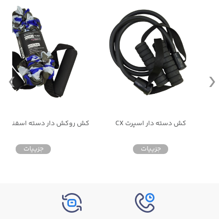
کش دسته دار اسپرت CX
جزییات
جزییات