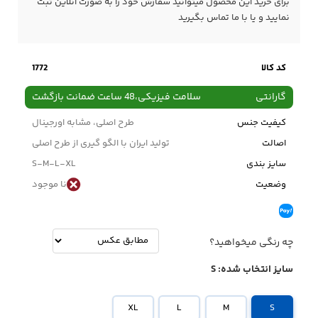
برای خرید این محصول میتوانید سفارش خود را به صورت آنلاین ثبت
نمایید و یا با ما
تماس
بگیرید
کد کالا
1772
گارانتی
سلامت فیزیکی،48 ساعت ضمانت بازگشت
کیفیت جنس
طرح اصلی، مشابه اورجینال
اصالت
تولید ایران با الگو گیری از طرح اصلی
سایز بندی
S-M-L-XL
وضعیت
نا موجود
چه رنگی میخواهید؟
سایز انتخاب شده:
S
XL
L
M
S