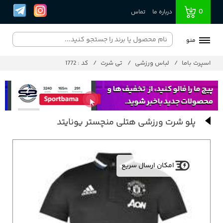
0
درباره ما
تماس
منو
اسپرت باما
لباس ورزشی
تی شرت
کد : 1772
پلو شرت ورزشی هتلی منچستر یونایتد
امکان ارسال سریع