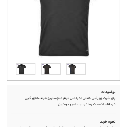
توضیحات
پلو شرت ورزشی هتلی ادیداس تیم منچستریونایتد،های کپی
درجه1،باکیفیت وبادوام،جنس جودون
نحوه خرید