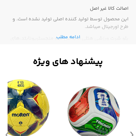
اصالت کالا
غیر اصل
این محصول توسط تولید کننده اصلی تولید نشده است. و
طرح اورجینال میباشد.
ادامه مطلب
پلو شرت ورزشی هتلی ادیداس تیم منچستریونایتد،های
کپی درجه1،باکیفیت وبادوام،جنس جودون