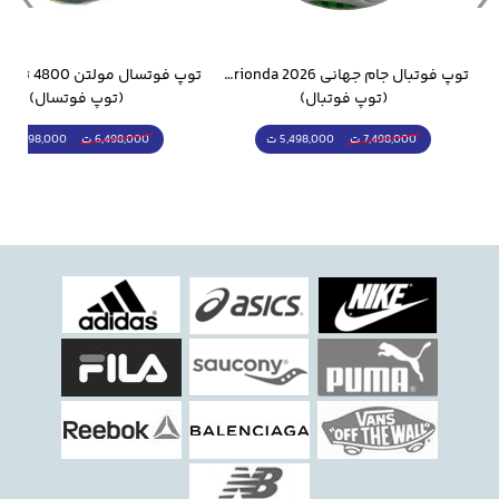
وار ورزشی سالامون مشکی
توپ فوتبال جام جهانی 2026 Trionda مشابه اورجینال
(توپ فوتبال)
(توپ فوتسال)
5,498,000 ت
5,298,000 ت
7,498,000 ت
6,498,000 ت