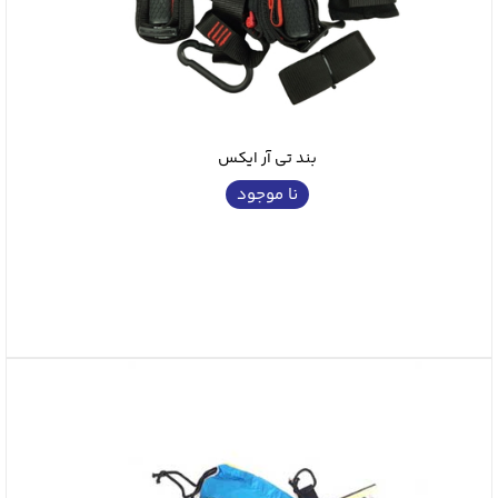
بند تی آر ایکس
نا موجود