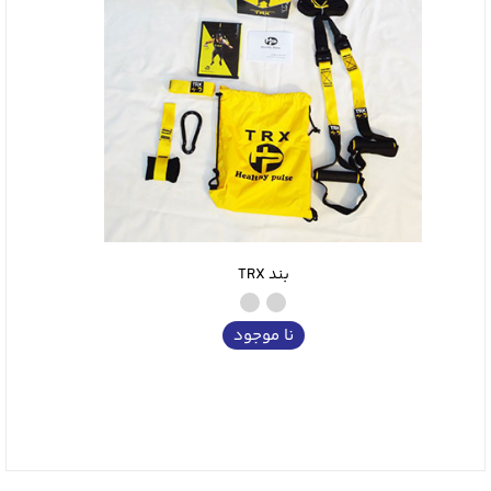
بند TRX
نا موجود