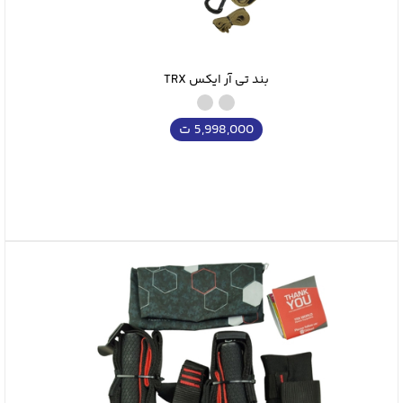
بند تی آر ایکس TRX
5,998,000
ت