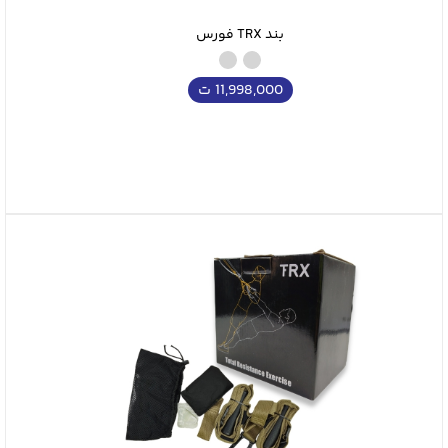
بند TRX فورس
11,998,000
ت