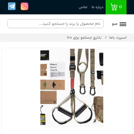
0
درباره ما
تماس
منو
اسپرت باما
نتایج جستجو برای trx