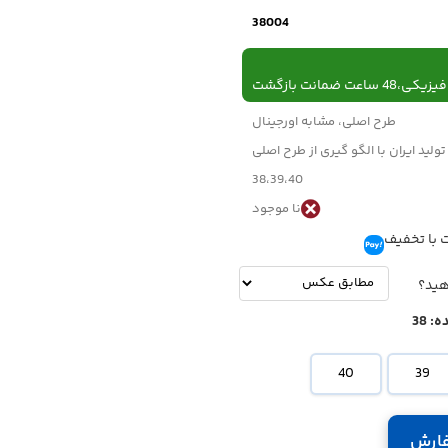
38004
 ساعت ضمانت بازگشت
طرح اصلی، مشابه اورجینال
تولید ایران با الگو گیری از طرح اصلی
38،39،40
نا موجود
 با تخفیف
تومان
-
تومان
هید؟
ه:
38
40
39
ارش