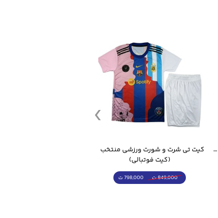
قمقمه ورزشی جاگ واتر 2.2 لیتر ایزی فیت
کیت تی شرت و شورت ورزشی منتخب مسی
(کیت فوتبالی)
(کرمکن شلوار)
798,000 ت
4,998,000 ت
849,000 ت
5,498,000 ت