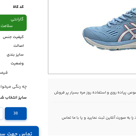
کد کالا
گارانتی
سلامت فیزیکی،48
کیفیت جنس
اصالت
سایز بندی
وضعیت
قیمت قبل
قیمت
چه رنگی میخوا
سایز انتخاب شد
38
 به صورت آنلاین ثبت نمایید و یا با ما
تماس
تماس جهت سف