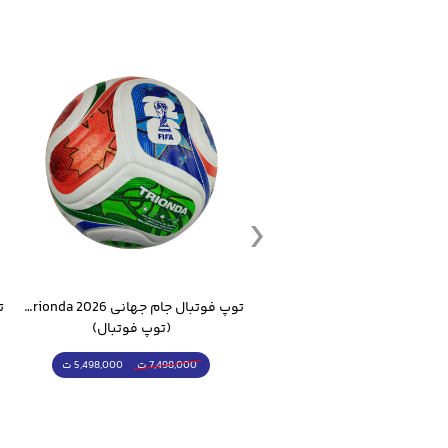
ست گرمکن شلوار ورزشی سالامون مشکی
توپ فوتبال جام جهانی 2026 Trionda مشابه اورجینال
(کرمکن شلوار)
(توپ فوتبال)
4,998,000 ت
5,498,000 ت
5,498,000 ت
7,498,000 ت