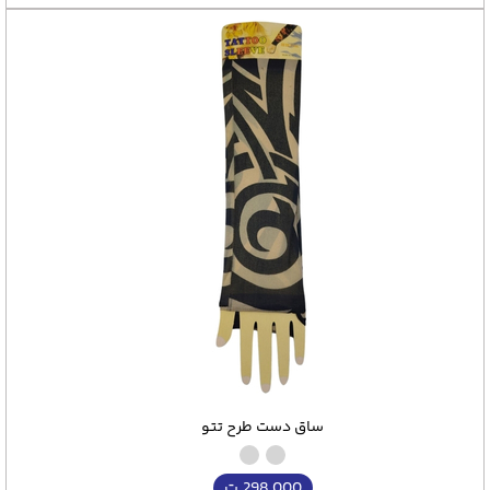
ساق دست طرح تتو
298,000
ت