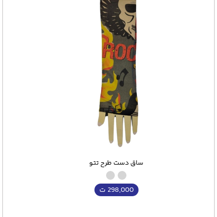
ساق دست طرح تتو
298,000
ت