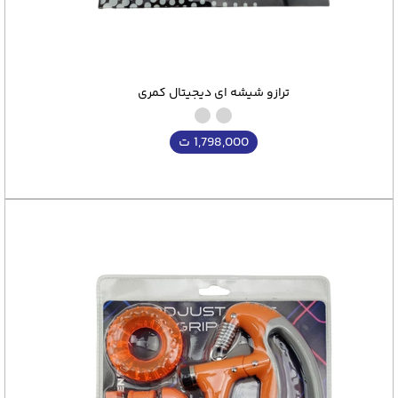
ترازو شیشه ای دیجیتال کمری
1,798,000
ت