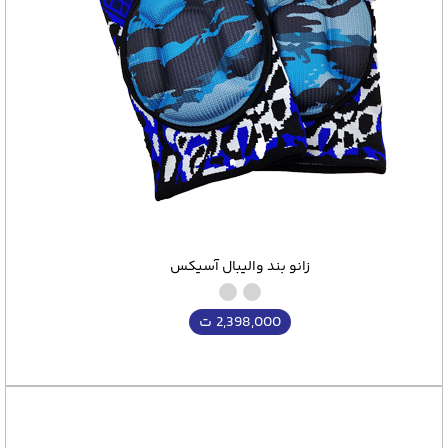
زانو بند والیبال آسیکس
2,398,000
ت