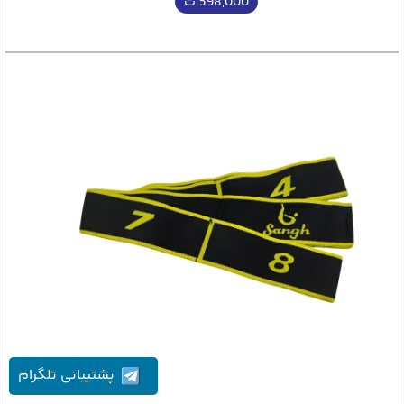
598,000
ت
پشتیبانی تلگرام