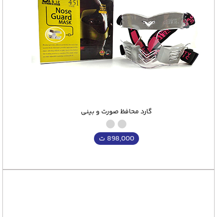
مقاله همراه ما ب
گارد محافظ صورت و بینی
898,000
ت