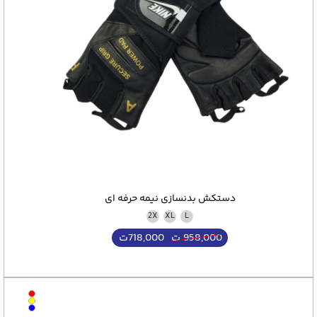
دستکش بدنسازی نیمه حرفه ای
2X
XL
L
718,000
ت
958,000
ت