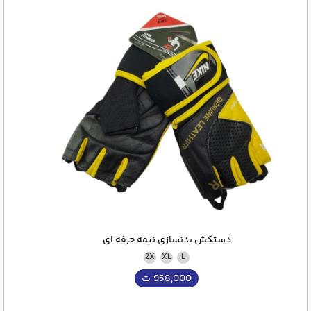
دستکش بدنسازی نیمه حرفه ای
2X
XL
L
958,000
ت