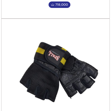
718,000
ت