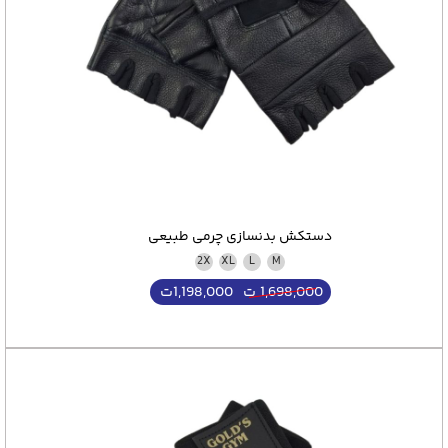
دستکش بدنسازی چرمی طبیعی
2X
XL
L
M
1,198,000
ت
1,698,000
ت