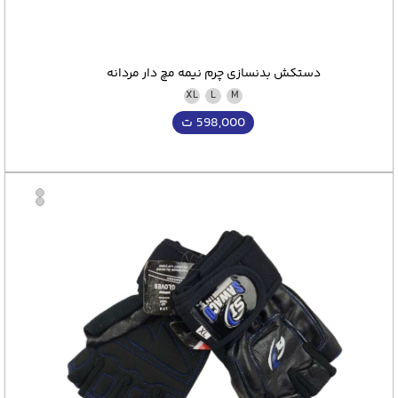
دستکش بدنسازی چرم نیمه مچ دار مردانه
XL
L
M
598,000
ت