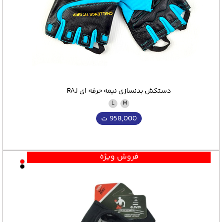
دستکش بدنسازی نیمه حرفه ای RAJ
L
M
958,000
ت
فروش ویژه