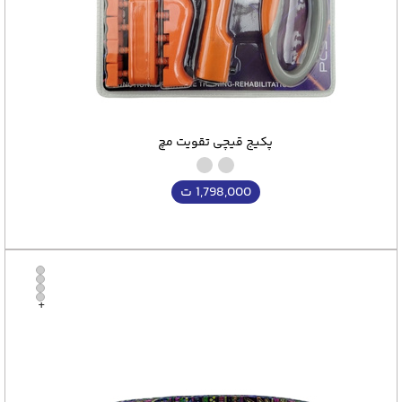
پکیج قیچی تقویت مچ
1,798,000
ت
+