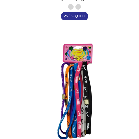
198,000
ت