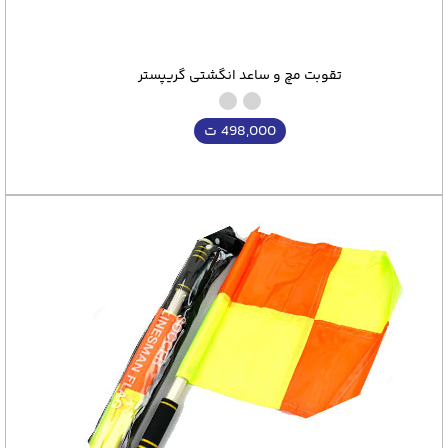
تقوبت مچ و ساعد انگشتی گریپستر
498,000
ت