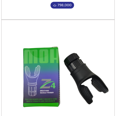
798,000
ت