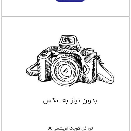
تور گل کوچک ابریشمی 90