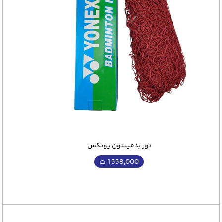
تور بدمینتون یونکس
1,558,000
ت