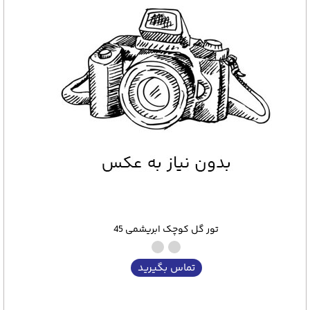
تور گل کوچک ابریشمی 45
تماس بگیرید