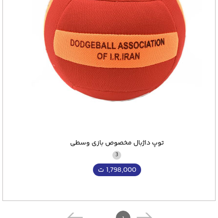
توپ داژبال مخصوص بازی وسطی
3
1,798,000
ت