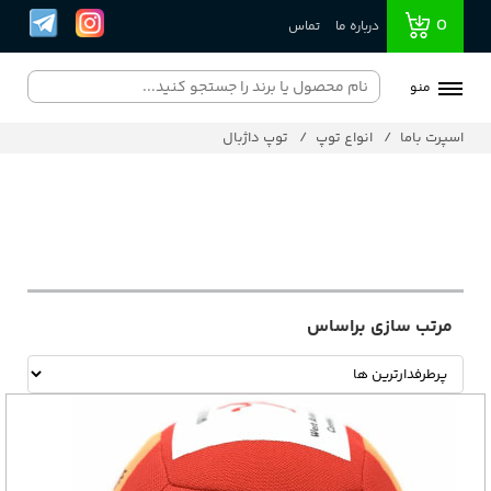
0
درباره ما
تماس
منو
اسپرت باما
انواع توپ
توپ داژبال
مرتب سازی براساس