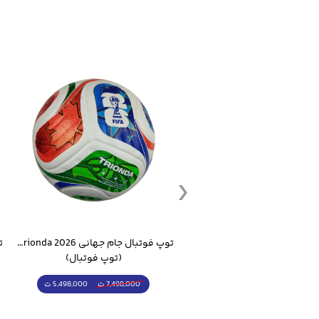
ست گرمکن شلوار ورزشی سالامون مشکی
توپ فوتبال جام جهانی 2026 Trionda مشابه اورجینال
(کرمکن شلوار)
(توپ فوتبال)
4,998,000 ت
5,498,000 ت
5,498,000 ت
7,498,000 ت