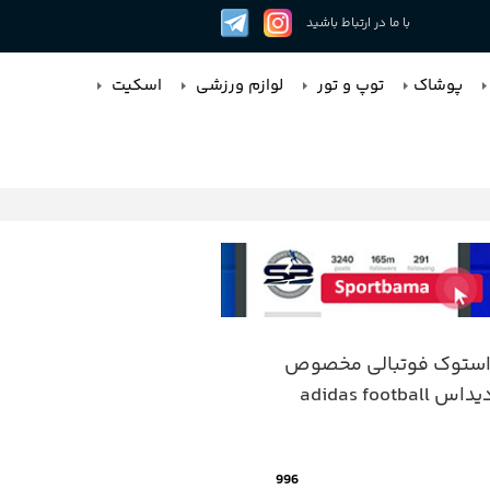
با ما در ارتباط باشید
پوشاک
توپ و تور
لوازم ورزشی
اسکیت
ستوک فوتبالی مخصوص
چمن آدیداس adidas football
996