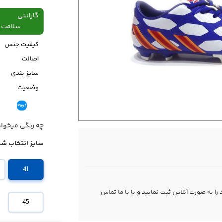
گارانتی
سلامت فیزیکی،48
کیفیت جنس
اصالت
سایز بندی
وضعیت
قیمت
چه رنگی میخوا
سایز انتخاب شد
41
 به صورت آنلاین ثبت نمایید و یا با ما
تماس
45