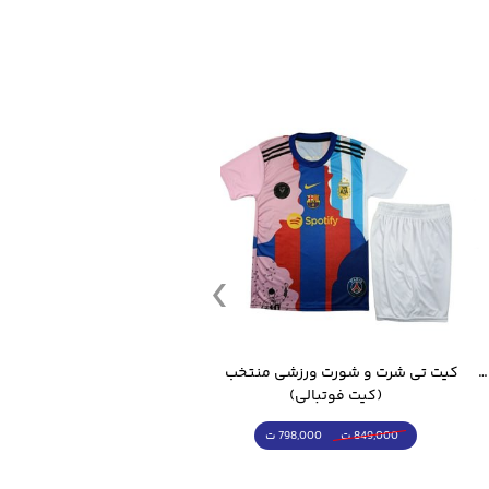
قمقمه ورزشی جاگ واتر 2.2 لیتر ایزی فیت
کیت تی شرت و شورت ورزشی منتخب مسی
(کیت فوتبالی)
(کرمکن شلوار)
798,000 ت
4,998,000 ت
849,000 ت
5,498,000 ت