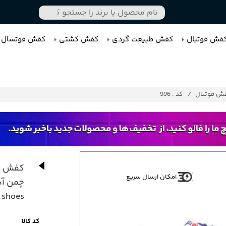
فش فوتبال
کفش طبیعت گردی
کفش کشتی
کفش فوتسال
ش فوتبال
کد : 996
کفش ا
امکان ارسال سریع
shoes
کد کالا