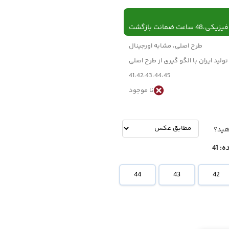
 ساعت ضمانت بازگشت
طرح اصلی، مشابه اورجینال
تولید ایران با الگو گیری از طرح اصلی
41،42،43،44،45
نا موجود
-
تومان
هید؟
ه:
41
44
43
42