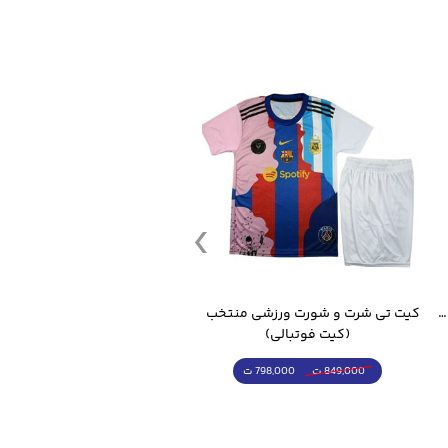
قمقمه ورزشی جاگ واتر 2.2 لیتر ایزی فیت
کیت تی شرت و شورت ورزشی منتخب مسی
(کیت فوتبالی)
(کرمکن شلوار)
798,000 ت
4,998,000 ت
849,000 ت
5,498,000 ت