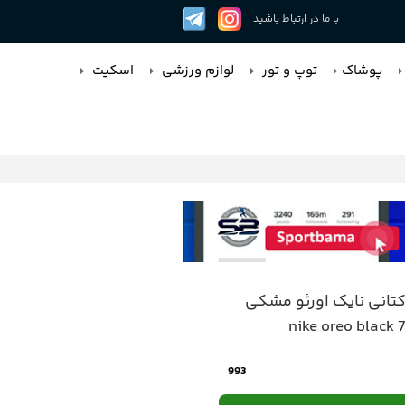
با ما در ارتباط باشید
پوشاک
توپ و تور
لوازم ورزشی
اسکیت
انی نایک اورئو مشکی
nike oreo black 
993