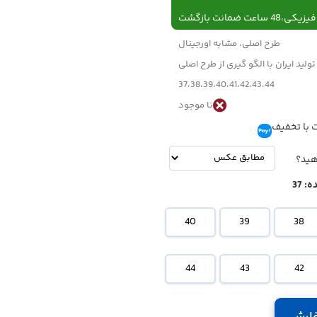
 ساعت ضمانت بازگشت
طرح اصلی، مشابه اورجینال
تولید ایران با الگو گیری از طرح اصلی
37،38،39،40،41،42،43،44
نا موجود
 با تخفیف
تومان
-
تومان
هید؟
ه:
37
40
39
38
44
43
42
ارش