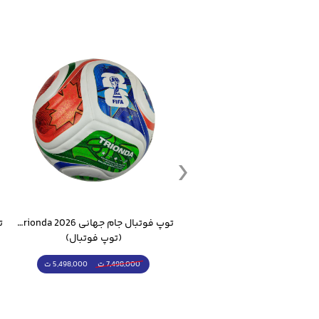
ست گرمکن شلوار ورزشی سالامون مشکی
توپ فوتبال جام جهانی 2026 Trionda مشابه اورجینال
(کرمکن شلوار)
(توپ فوتبال)
4,998,000 ت
5,498,000 ت
5,498,000 ت
7,498,000 ت