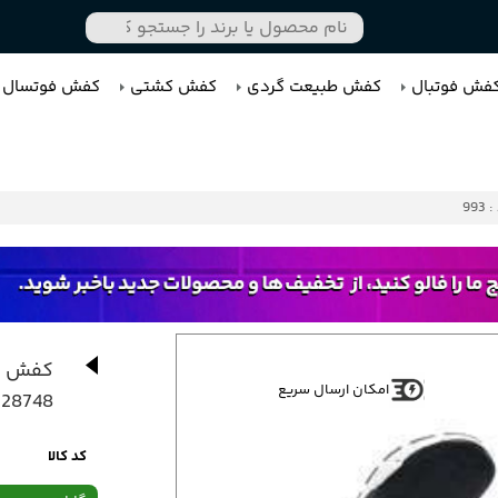
فش فوتبال
کفش طبیعت گردی
کفش کشتی
کفش فوتسال
993
کفش کت
امکان ارسال سریع
728748
کد کالا