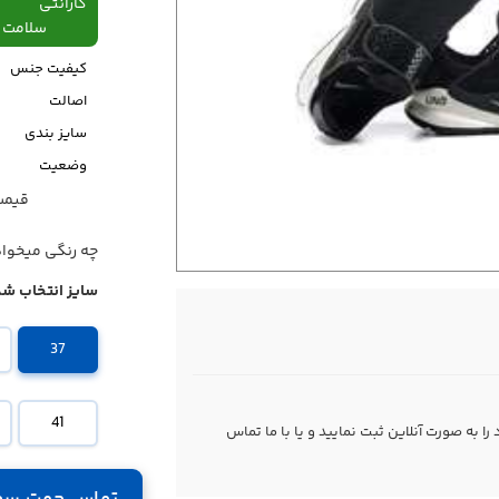
گارانتی
سلامت فیزیکی،48
کیفیت جنس
اصالت
سایز بندی
وضعیت
قیمت قبل
قیمت
چه رنگی میخوا
سایز انتخاب شد
37
41
 به صورت آنلاین ثبت نمایید و یا با ما
تماس
تماس جهت سف