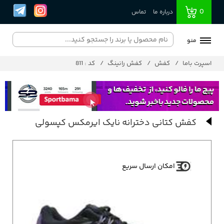
0
درباره ما
تماس
منو
اسپرت باما
کفش
کفش رانینگ
کد : 811
کفش کتانی دخترانه نایک ایرمکس کپسولی
امکان ارسال سریع