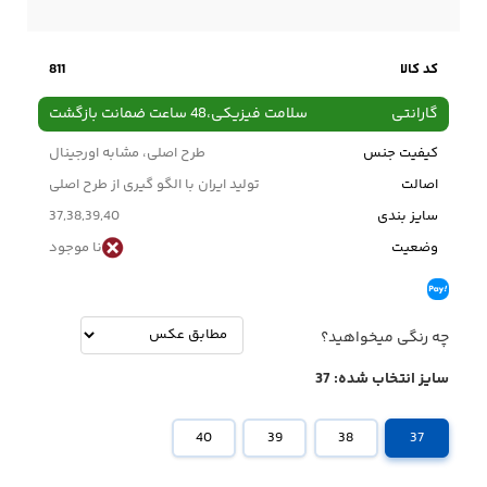
کد کالا
811
گارانتی
سلامت فیزیکی،48 ساعت ضمانت بازگشت
کیفیت جنس
طرح اصلی، مشابه اورجینال
اصالت
تولید ایران با الگو گیری از طرح اصلی
سایز بندی
37,38,39,40
وضعیت
نا موجود
چه رنگی میخواهید؟
سایز انتخاب شده:
37
40
39
38
37