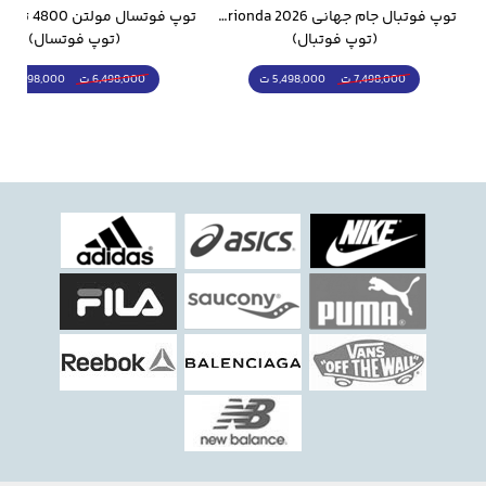
وار ورزشی سالامون مشکی
توپ فوتبال جام جهانی 2026 Trionda مشابه اورجینال
(توپ فوتبال)
(توپ فوتسال)
5,498,000 ت
5,298,000 ت
7,498,000 ت
6,498,000 ت